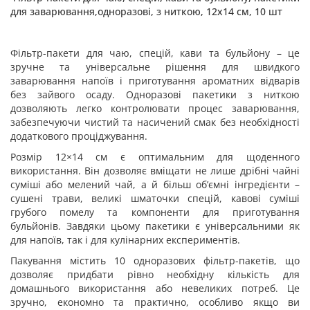
для заварювання,одноразові, з ниткою, 12х14 см, 10 шт
Фільтр-пакети для чаю, спецій, кави та бульйону – це
зручне та універсальне рішення для швидкого
заварювання напоїв і приготування ароматних відварів
без зайвого осаду. Одноразові пакетики з ниткою
дозволяють легко контролювати процес заварювання,
забезпечуючи чистий та насичений смак без необхідності
додаткового проціджування.
Розмір 12×14 см є оптимальним для щоденного
використання. Він дозволяє вміщати не лише дрібні чайні
суміші або мелений чай, а й більш об’ємні інгредієнти –
сушені трави, великі шматочки спецій, кавові суміші
грубого помелу та компоненти для приготування
бульйонів. Завдяки цьому пакетики є універсальними як
для напоїв, так і для кулінарних експериментів.
Пакування містить 10 одноразових фільтр-пакетів, що
дозволяє придбати рівно необхідну кількість для
домашнього використання або невеликих потреб. Це
зручно, економно та практично, особливо якщо ви