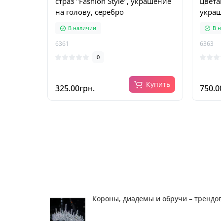
страз "Fashion Style", украшение
цвета
на голову, серебро
украш
В наличии
В 
6361
6363
0
Купить
325.00грн.
750.0
Короны, диадемы и обручи – трендо