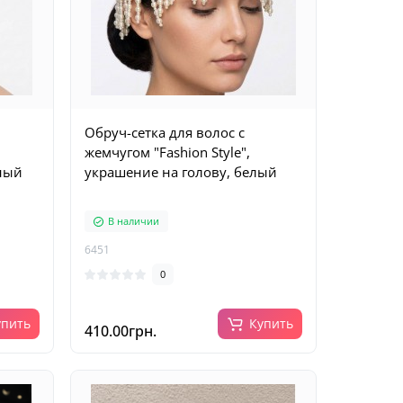
Обруч-сетка для волос с
жемчугом "Fashion Style",
рный
украшение на голову, белый
В наличии
6451
0
упить
Купить
410.00грн.