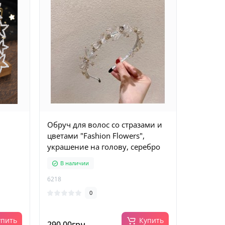
Обруч для волос со стразами и
цветами "Fashion Flowers",
украшение на голову, серебро
В наличии
6218
0
упить
Купить
290.00грн.