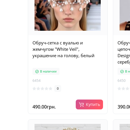
Обруч-сетка с вуалью и
Обруч
жемчугом "White Veil",
цепоч
украшение на голову, белый
Desig
сереб
В наличии
В 
6454
6450
0
Купить
490.00грн.
390.0