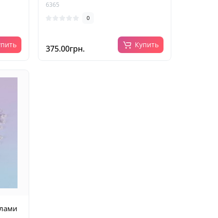
6365
0
упить
Купить
375.00грн.
ллами