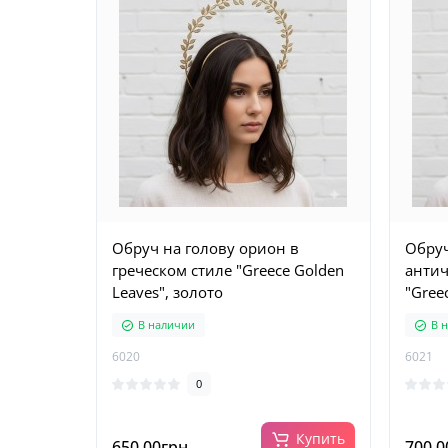
Обруч на голову орион в
Обруч
греческом стиле "Greece Golden
антич
Leaves", золото
"Gree
В наличии
В 
6020
6021
0
Купить
650.00грн.
700.0