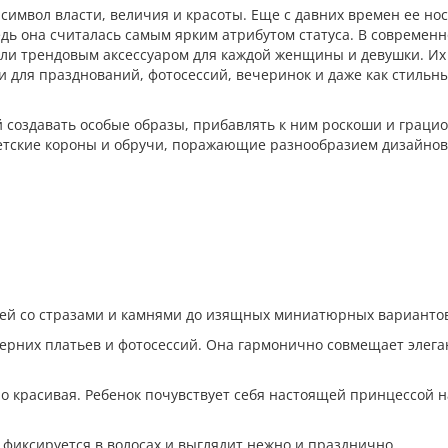
 символ власти, величия и красоты. Еще с давних времен ее но
дь она считалась самым ярким атрибутом статуса. В современ
али трендовым аксессуаром для каждой женщины и девушки. Их
 и для празднований, фотосессий, вечеринок и даже как стильн
создавать особые образы, прибавлять к ним роскоши и грацио
детские короны и обручи, поражающие разнообразием дизайнов
елей со стразами и камнями до изящных миниатюрных варианто
черних платьев и фотосессий. Она гармонично совмещает элега
чно красивая. Ребенок почувствует себя настоящей принцессой н
о фиксируется в волосах и выглядит нежно и празднично.