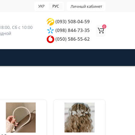
УКР
РУС
Личный кабинет
(093) 508-04-59
0
8:00, 
Сб с 10:00 
(098) 844-73-35
ходной
(050) 586-55-62