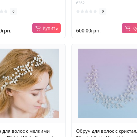
6362
0
0
Купить
К
0грн.
600.00грн.
 для волос с мелкими
Обруч для волос с криста