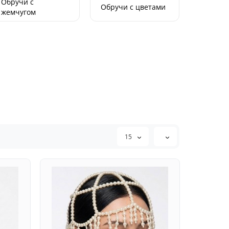
Обручи с
Обручи с цветами
жемчугом
15