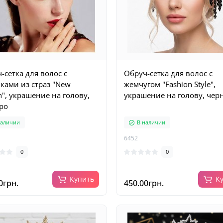
-сетка для волос с
Обруч-сетка для волос с
ками из страз "New
жемчугом "Fashion Style",
n", украшение на голову,
украшение на голову, че
ро
наличии
В наличии
6452
0
0
Купить
К
0грн.
450.00грн.