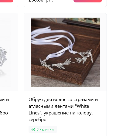
ми и
Обруч для волос со стразами и
атласными лентами "White
ебро
Lines", украшение на голову,
серебро
В наличии