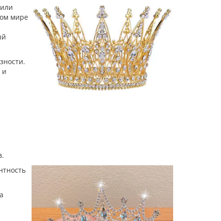
сили
ном мире
ый
зности.
 и
в.
нтность
а