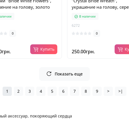
ми "Bride White Flowers",
"Crystal Bride Wreath",
ение на голову, золото
украшение на голову, сер
наличии
В наличии
6272
0
0
Купить
К
0грн.
250.00грн.
Показать еще
1
2
3
4
5
6
7
8
9
>
>|
вый аксессуар, покоряющий сердца