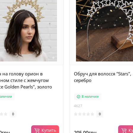
 на голову орион в
Обруч для волосся "Stars",
ном стиле с жемчугом
серебро
ce Golden Pearls", золото
наличии
В наличии
4627
0
0
Купить
К
0грн.
205.00грн.