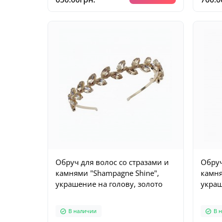
Обруч для волос со стразами и
Обруч
камнями "Shampagne Shine",
камня
украшение на голову, золото
украш
В наличии
В 