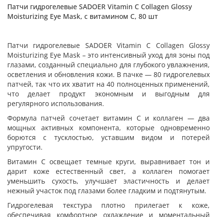
Патчи гидрогелевые SADOER Vitamin C Collagen Glossy
Moisturizing Eye Mask, с витамином С, 80 шт
Патчи гидрогелевые SADOER Vitamin C Collagen Glossy
Moisturizing Eye Mask – это интенсивный уход для зоны под
глазами, созданный специально для глубокого увлажнения,
осветления и обновления кожи. В пачке — 80 гидрогелевых
патчей, так что их хватит на 40 полноценных применений,
что делает продукт экономным и выгодным для
регулярного использования.
Формула патчей сочетает витамин С и коллаген — два
мощных активных компонента, которые одновременно
борются с тусклостью, уставшим видом и потерей
упругости.
Витамин С освещает темные круги, выравнивает тон и
дарит коже естественный свет, а коллаген помогает
уменьшить сухость, улучшает эластичность и делает
нежный участок под глазами более гладким и подтянутым.
Гидрогелевая текстура плотно прилегает к коже,
обеспечивая комфортное охлаждение и моментальный