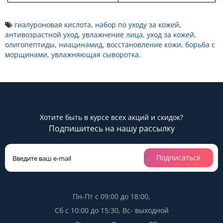
гиалуроновая кислота
,
набор по уходу за кожей
,
антивозрастной уход
,
увлажнение лица
,
уход за кожей
,
олигопептиды
,
ниацинамид
,
восстановление кожи
,
борьба с
морщинами
,
увлажняющая сыворотка.
Хотите быть в курсе всех акций и скидок?
Подпишитесь на нашу рассылку
Подписаться
Пн-Пт с 09:00 до 18:00,
Сб с 10:00 до 15:30, Вс- выходной