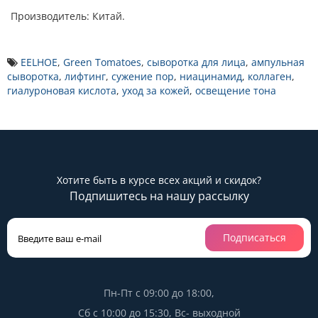
Производитель: Китай.
EELHOE
,
Green Tomatoes
,
сыворотка для лица
,
ампульная
сыворотка
,
лифтинг
,
сужение пор
,
ниацинамид
,
коллаген
,
гиалуроновая кислота
,
уход за кожей
,
освещение тона
Хотите быть в курсе всех акций и скидок?
Подпишитесь на нашу рассылку
Подписаться
Пн-Пт с 09:00 до 18:00,
Сб с 10:00 до 15:30, Вс- выходной