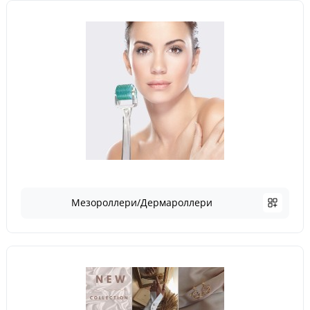
Мезороллери/Дермароллери