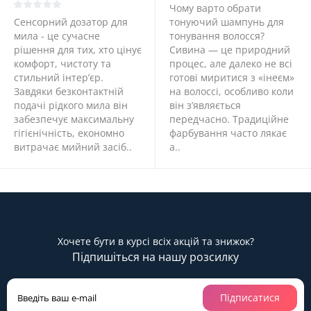
Чому варто обрати
Сенсорний дозатор для
тонуючий шампунь для
мила - це сучасне
тонування волосся?
рішення для тих, хто цінує
Сивина — це природний
комфорт, чистоту та
процес, але далеко не всі
стильний інтер’єр.
готові миритися з «інеєм»
Завдяки безконтактній
на волоссі, особливо коли
подачі рідкого мила він
він з’являється
забезпечує максимальну
передчасно. Традиційне
гігієнічність, економно
фарбування часто лякає
витрачає мийний засіб..
а..
Хочете бути в курсі всіх акцій та знижок?
Підпишіться на нашу розсилку
Підписатися