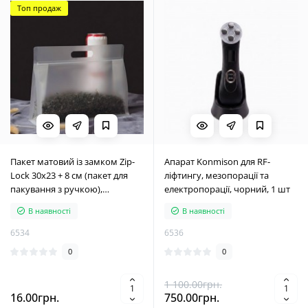
Топ продаж
Пакет матовий із замком Zip-
Апарат Konmison для RF-
Lock 30x23 + 8 см (пакет для
ліфтингу, мезопорації та
пакування з ручкою),
електропорації, чорний, 1 шт
плотність 200 мкм, 1шт
В наявності
В наявності
6534
6536
0
0
1 100.00грн.
16.00грн.
750.00грн.