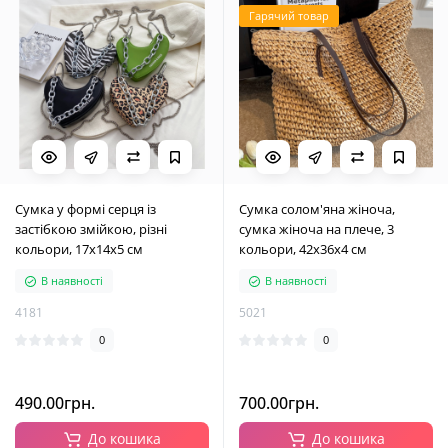
Гарячий товар
Сумка у формі серця із
Сумка солом'яна жіноча,
застібкою змійкою, різні
сумка жіноча на плече, 3
кольори, 17х14х5 см
кольори, 42х36х4 см
В наявності
В наявності
4181
5021
0
0
490.00грн.
700.00грн.
До кошика
До кошика