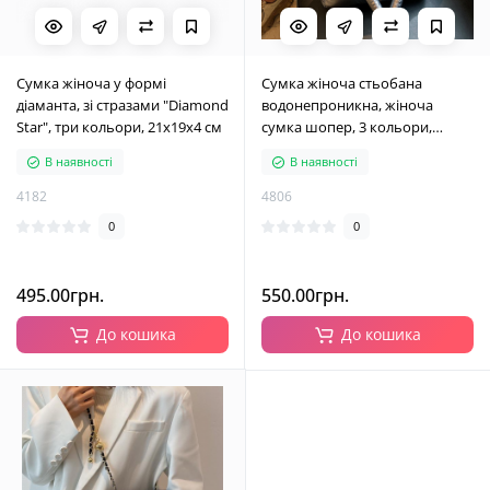
Сумка жіноча у формі
Сумка жіноча стьобана
діаманта, зі стразами "Diamond
водонепроникна, жіноча
Star", три кольори, 21х19х4 см
сумка шопер, 3 кольори,
41х27х14 см
В наявності
В наявності
4182
4806
0
0
495.00грн.
550.00грн.
До кошика
До кошика