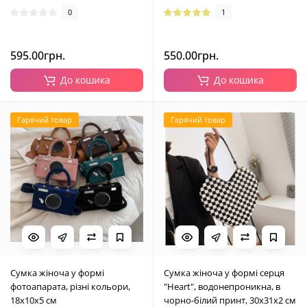
0
1
595.00грн.
550.00грн.
До кошика
До кошика
Гарячий товар
Гарячий товар
Сумка жіноча у формі
Сумка жіноча у формі серця
фотоапарата, різні кольори,
"Heart", водонепроникна, в
18х10х5 см
чорно-білий принт, 30х31х2 см