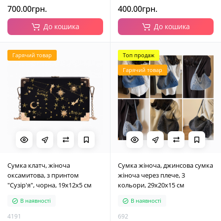
700.00грн.
400.00грн.
До кошика
До кошика
Гарячий товар
Топ продаж
Гарячий товар
Сумка клатч, жіноча
Сумка жіноча, джинсова сумка
оксамитова, з принтом
жіноча через плече, 3
"Сузір'я", чорна, 19х12х5 см
кольори, 29х20х15 см
В наявності
В наявності
4191
692