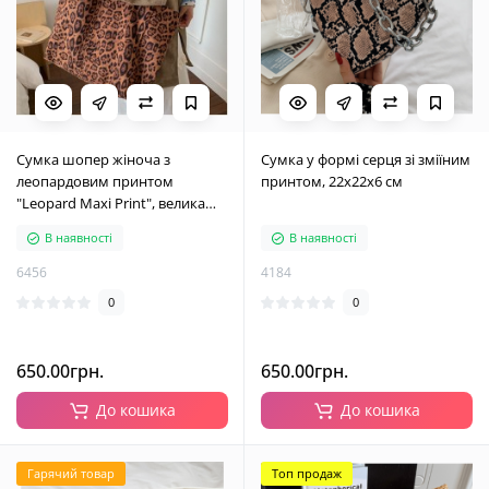
Сумка шопер жіноча з
Сумка у формі серця зі зміїним
леопардовим принтом
принтом, 22х22х6 см
"Leopard Maxi Print", велика
тканинна сумка на плече, 2
В наявності
В наявності
кольори, 57х33х20 см
6456
4184
0
0
650.00грн.
650.00грн.
До кошика
До кошика
Гарячий товар
Топ продаж