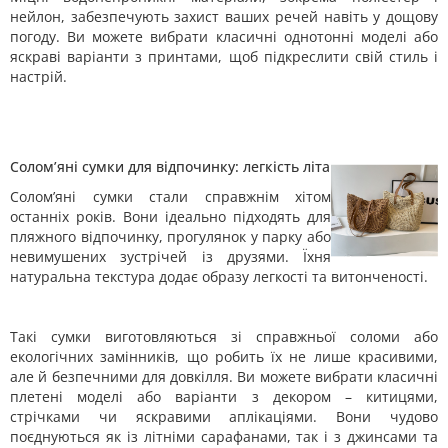
нейлон, забезпечують захист ваших речей навіть у дощову
погоду. Ви можете вибрати класичні однотонні моделі або
яскраві варіанти з принтами, щоб підкреслити свій стиль і
настрій.
Солом’яні сумки для відпочинку: легкість літа
Солом’яні сумки стали справжнім хітом
останніх років. Вони ідеально підходять для
пляжного відпочинку, прогулянок у парку або
невимушених зустрічей із друзями. Їхня
натуральна текстура додає образу легкості та витонченості.
Такі сумки виготовляються зі справжньої соломи або
екологічних замінників, що робить їх не лише красивими,
але й безпечними для довкілля. Ви можете вибрати класичні
плетені моделі або варіанти з декором – китицями,
стрічками чи яскравими аплікаціями. Вони чудово
поєднуються як із літніми сарафанами, так і з джинсами та