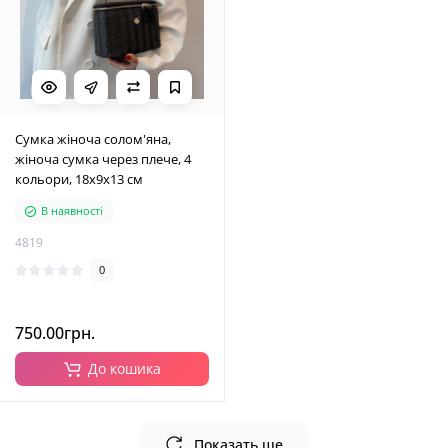
Сумка жіноча солом'яна,
жіноча сумка через плече, 4
кольори, 18х9х13 см
В наявності
4819
0
750.00грн.
До кошика
Показать ще