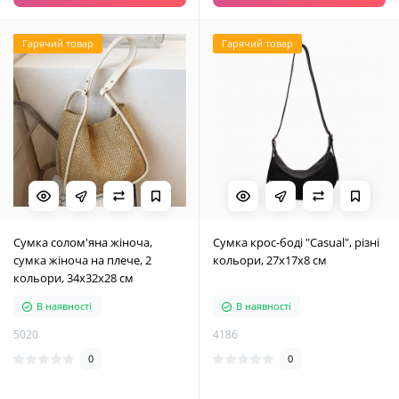
Гарячий товар
Гарячий товар
Сумка солом'яна жіноча,
Сумка крос-боді "Casual", різні
сумка жіноча на плече, 2
кольори, 27х17х8 см
кольори, 34х32х28 см
В наявності
В наявності
5020
4186
0
0