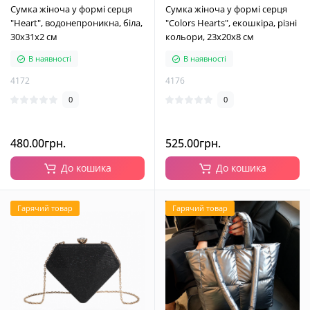
Сумка жіноча у формі серця
Сумка жіноча у формі серця
"Heart", водонепроникна, біла,
"Colors Hearts", екошкіра, різні
30х31х2 см
кольори, 23х20х8 см
В наявності
В наявності
4172
4176
0
0
480.00грн.
525.00грн.
До кошика
До кошика
Гарячий товар
Гарячий товар