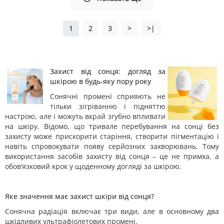
1
2
3
>
>|
Захист від сонця: догляд за
шкірою в будь-яку пору року
Сонячні промені сприяють не
тільки зігріванню і підняттю
настрою, але і можуть вкрай згубно впливати
на шкіру. Відомо, що тривале перебування на сонці без
захисту може прискорити старіння, створити пігментацію і
навіть спровокувати появу серйозних захворювань. Тому
використання засобів захисту від сонця – це не примха, а
обов’язковий крок у щоденному догляді за шкірою.
Яке значення має захист шкіри від сонця?
Сонячна радіація включає три види, але в основному два
шкідливих ультрафіолетових промені.