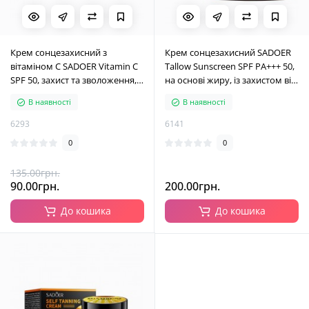
Крем сонцезахисний з
Крем сонцезахисний SADOER
вітаміном С SADOER Vitamin C
Tallow Sunscreen SPF PA+++ 50,
SPF 50, захист та зволоження,
на основі жиру, із захистом від
50 г
УФ-променів, 70 г
В наявності
В наявності
6293
6141
0
0
135.00грн.
90.00грн.
200.00грн.
До кошика
До кошика