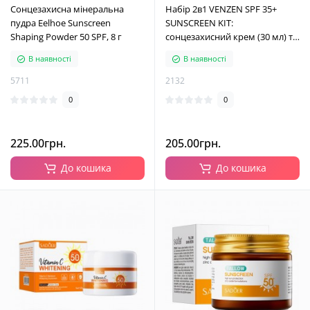
Сонцезахисна мінеральна
Набір 2в1 VENZEN SPF 35+
пудра Eelhoe Sunscreen
SUNSCREEN KIT:
Shaping Powder 50 SPF, 8 г
сонцезахисний крем (30 мл) та
гель з алое вера (40 мл)
В наявності
В наявності
5711
2132
0
0
225.00грн.
205.00грн.
До кошика
До кошика