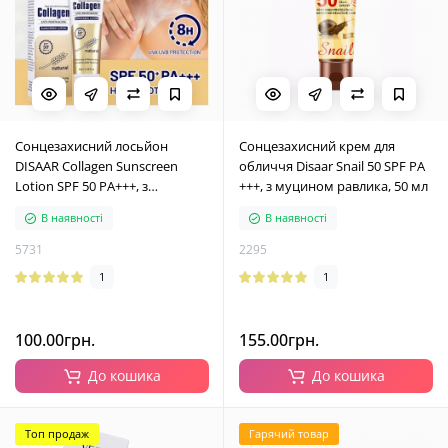
Сонцезахисний лосьйон
Сонцезахисний крем для
DISAAR Collagen Sunscreen
обличчя Disaar Snail 50 SPF PA
Lotion SPF 50 PA+++, з
+++, з муцином равлика, 50 мл
колагеном та вітаміном С, 50 г
В наявності
В наявності
5731
2295
1
1
100.00грн.
155.00грн.
До кошика
До кошика
Топ продаж
Гарячий товар