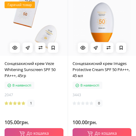
Гарячий товар
Сонцезахисний крем Veze
Сонцезахисний крем Images
Whitening Sunscreen SPF 50
Protective Cream SPF 50 PA+++,
PA+++, 45гр
45 мл
В наявності
В наявності
2047
3443
1
0
105.00грн.
100.00грн.
До кошика
До кошика