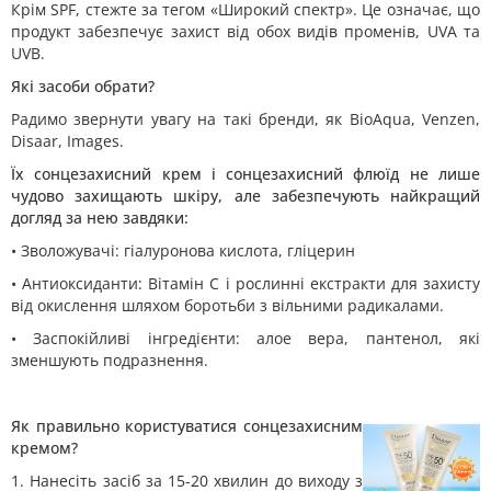
Крім SPF, стежте за тегом «Широкий спектр». Це означає, що
продукт забезпечує захист від обох видів променів, UVA та
UVB.
Які засоби обрати?
Радимо звернути увагу на такі бренди, як BioAqua, Venzen,
Disaar, Images.
Їх сонцезахисний крем і сонцезахисний флюїд не лише
чудово захищають шкіру, але забезпечують найкращий
догляд за нею завдяки:
• Зволожувачі: гіалуронова кислота, гліцерин
• Антиоксиданти: Вітамін С і рослинні екстракти для захисту
від окислення шляхом боротьби з вільними радикалами.
• Заспокійливі інгредієнти: алое вера, пантенол, які
зменшують подразнення.
Як правильно користуватися сонцезахисним
кремом?
1. Нанесіть засіб за 15-20 хвилин до виходу з