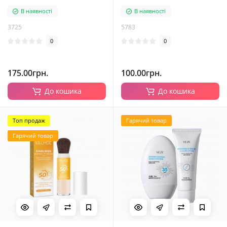
зеленого чаю, 80 мл
В наявності
В наявності
3725
5783
0
0
175.00грн.
100.00грн.
До кошика
До кошика
Топ продаж
Гарячий товар
Гарячий товар