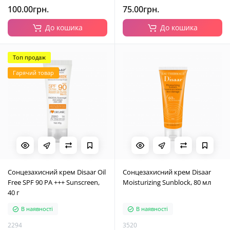
100.00грн.
75.00грн.
До кошика
До кошика
Топ продаж
Гарячий товар
Сонцезахисний крем Disaar Oil
Сонцезахисний крем Disaar
Free SPF 90 PA +++ Sunscreen,
Moisturizing Sunblock, 80 мл
40 г
В наявності
В наявності
2294
3520