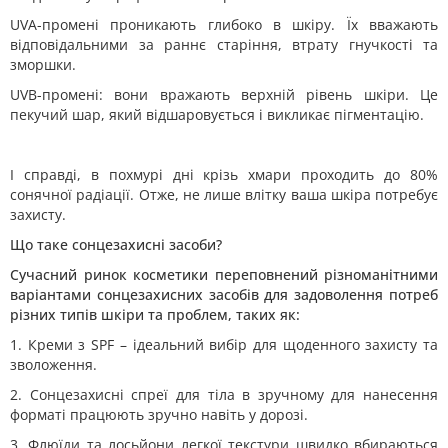
UVA-промені проникають глибоко в шкіру. Їх вважають
відповідальними за раннє старіння, втрату гнучкості та
зморшки.
UVB-промені: вони вражають верхній рівень шкіри. Це
пекучий шар, який відшаровується і викликає пігментацію.
І справді, в похмурі дні крізь хмари проходить до 80%
сонячної радіації. Отже, не лише влітку ваша шкіра потребує
захисту.
Що таке сонцезахисні засоби?
Сучасний ринок косметики переповнений різноманітними
варіантами сонцезахисних засобів для задоволення потреб
різних типів шкіри та проблем, таких як:
1. Креми з SPF – ідеальний вибір для щоденного захисту та
зволоження.
2. Сонцезахисні спреї для тіла в зручному для нанесення
форматі працюють зручно навіть у дорозі.
3. Флюїди та лосьйони легкої текстури швидко вбираються