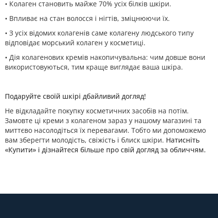
• Колаген становить майже 70% усіх білків шкіри.
• Впливає на стан волосся і нігтів, зміцнюючи їх.
• З усіх відомих колагенів саме колагену людського типу
відповідає морський колаген у косметиці.
• Дія колагенових кремів накопичувальна: чим довше вони
використовуються, тим краще виглядає ваша шкіра.
Подаруйте своїй шкірі дбайливий догляд!
Не відкладайте покупку косметичних засобів на потім.
Замовте ці креми з колагеном зараз у нашому магазині та
миттєво насолодіться їх перевагами. Тобто ми допоможемо
вам зберегти молодість, свіжість і блиск шкіри.
Натисніть
«Купити» і дізнайтеся більше про свій догляд за обличчям.