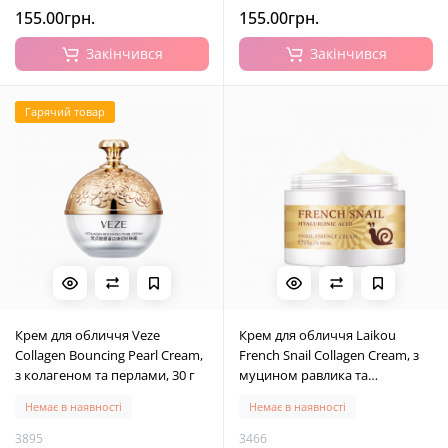
155.00грн.
155.00грн.
Закінчився
Закінчився
Гарячий товар
Крем для обличчя Veze
Крем для обличчя Laikou
Collagen Bouncing Pearl Cream,
French Snail Collagen Cream, з
з колагеном та перлами, 30 г
муцином равлика та
колагеном, 25 г
Немає в наявності
Немає в наявності
3895
3466