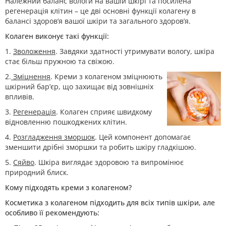
Належний баланс вологи на вашій шкірі та посилена
регенерація клітин – це дві основні функції колагену в
балансі здоров’я вашої шкіри та загального здоров’я.
Колаген виконує такі функції:
1.
Зволоження
. Завдяки здатності утримувати вологу, шкіра
стає більш пружною та свіжою.
2.
Зміцнення
. Креми з колагеном зміцнюють
шкірний бар’єр, що захищає від зовнішніх
впливів.
3.
Регенерація
. Колаген сприяє швидкому
відновленню пошкоджених клітин.
4.
Розгладження зморшок
. Цей компонент допомагає
зменшити дрібні зморшки та робить шкіру гладкішою.
5.
Сяйво
. Шкіра виглядає здоровою та випромінює
природний блиск.
Кому підходять креми з колагеном?
Косметика з колагеном підходить для всіх типів шкіри, але
особливо її рекомендують: