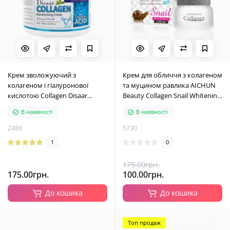
Крем зволожуючий з
Крем для обличчя з колагеном
колагеном і гіалуронової
та муцином равлика AICHUN
кислотою Collagen Disaar
Beauty Collagen Snail Whitening
Hyaluronic Acid, 100 мл
Cream, 80 г
В наявності
В наявності
2488
5730
1
0
175.00грн.
175.00грн.
100.00грн.
До кошика
До кошика
Топ продаж