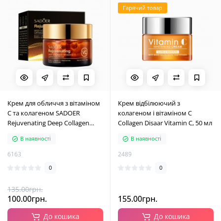
Гарячий товар
Крем для обличчя з вітаміном
Крем відбілюючий з
С та колагеном SADOER
колагеном і вітаміном С
Rejuvenating Deep Collagen
Collagen Disaar Vitamin C, 50 мл
Vitamin C Capsules Cream,
В наявності
В наявності
зволожуючий капсульний
крем, 50 г
6163
2489
0
0
135.00грн.
100.00грн.
155.00грн.
До кошика
До кошика