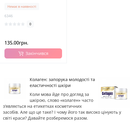
Snail Collagen Anti-Wrinkle
Немає в наявності
Firming Cream, 120 г
6346
0
135.00грн.
Закінчився
Колаген: запорука молодості та
еластичності шкіри
Коли мова йде про догляд за
шкірою, слово «колаген» часто
з’являється на етикетках косметичних
засобів. Але що це таке? І чому його так високо цінують у
світі краси? Давайте розберемося разом.