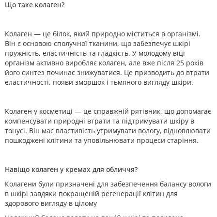
Що таке колаген?
Колаген — це білок, який природно міститься в організмі.
Він є основою сполучної тканини, що забезпечує шкірі
пружність, еластичність та гладкість. У молодому віці
організм активно виробляє колаген, але вже після 25 років
його синтез починає знижуватися. Це призводить до втрати
еластичності, появи зморшок і тьмяного вигляду шкіри.
Колаген у косметиці — це справжній рятівник, що допомагає
компенсувати природні втрати та підтримувати шкіру в
тонусі. Він має властивість утримувати вологу, відновлювати
пошкоджені клітини та уповільнювати процеси старіння.
Навіщо колаген у кремах для обличчя?
Колагени були призначені для забезпечення балансу вологи
в шкірі завдяки покращеній регенерації клітин для
здорового вигляду в цілому