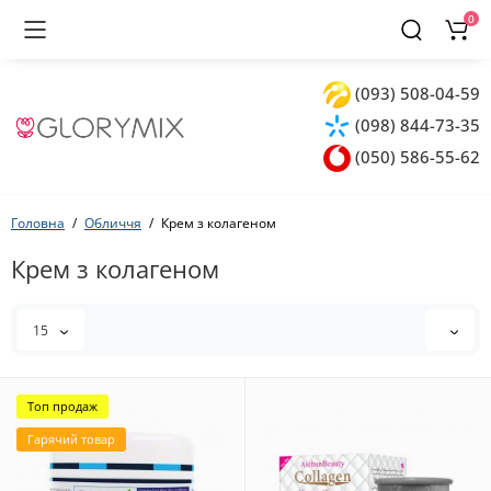
0
(093) 508-04-59
(098) 844-73-35
(050) 586-55-62
Головна
Обличчя
Крем з колагеном
Крем з колагеном
15
Топ продаж
Гарячий товар