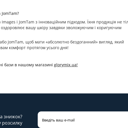
та JomTam?
 Images і JomTam з інноваційним підходом. Їхня продукція не ті
 й оздоровлює вашу шкіру завдяки зволожуючим і коригуючим
s або JomTam, щоб мати «абсолютно бездоганний» вигляд, який
 вам комфорт протягом усього дня!
рні бази в нашому магазині
glorymix.ua!
 та знижок?
у розсилку