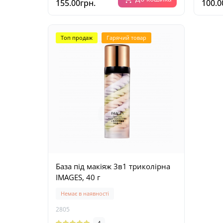
155.00грн.
100.0
Топ продаж
Гарячий товар
База під макіяж 3в1 триколірна
IMAGES, 40 г
Немає в наявності
2805
4