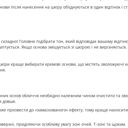
нови після нанесення на шкіру об’єднуються в один відтінок і 
 складно! Головне підібрати тон, який відповідає вашому відтін
даптується. Якщо основа змішується зі шкірою і не вирізняється
шкіри краще вибирати кремові основи, що містять зволожуючі ко
ня.
рних основ обличчя необхідно належним чином очистити та зв
я довше.
оже призвести до «замаскованого» ефекту, тому краще наносити
оверхні, приділяючи особливу увагу зоні очей, Т-зоні та щокам.