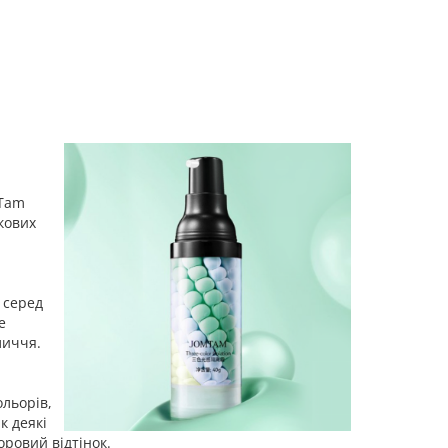
mTam
кових
 серед
е
личчя.
ольорів,
к деякі
оровий відтінок.