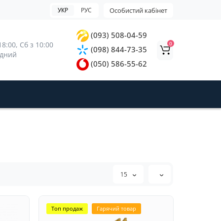
УКР
РУС
Особистий кабінет
(093) 508-04-59
0
8:00, 
Сб з 10:00 
(098) 844-73-35
ідний
(050) 586-55-62
15
Топ продаж
Гарячий товар