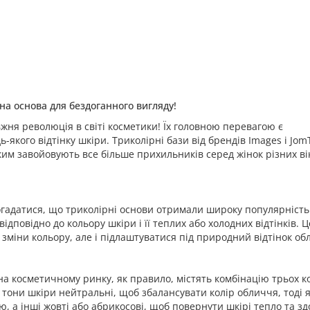
на основа для бездоганного вигляду!
вжня революція в світі косметики! Їх головною перевагою є
дь-якого відтінку шкіри. Триколірні бази від брендів Images і Jo
им завойовують все більше прихильників серед жінок різних ві
огадатися, що триколірні основи отримали широку популярність
дповідно до кольору шкіри і її теплих або холодних відтінків. Ц
зміни кольору, але і підлаштуватися під природний відтінок об
 на косметичному ринку, як правило, містять комбінацію трьох к
і тони шкіри нейтральні, щоб збалансувати колір обличчя, тоді я
, а інші жовті або абрикосові, щоб повернути шкірі тепло та зд