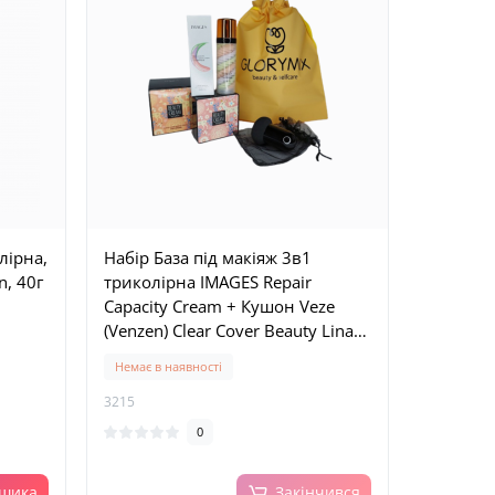
лірна,
Набір База під макіяж 3в1
n, 40г
триколірна IMAGES Repair
Capacity Cream + Кушон Veze
(Venzen) Clear Cover Beauty Linasi
Cream, тон 01
Немає в наявності
3215
0
ошика
Закінчився