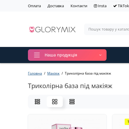
Оплата
Доставка
Контакти
Insta
TikTok
Наша продукція
Головна
Макіяж
Триколірна база під макіяж
Триколірна база під макіяж