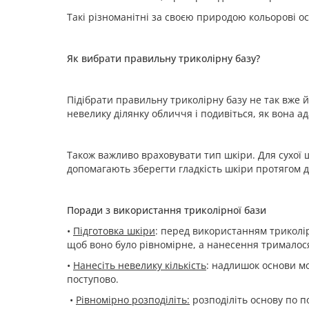
Такі різноманітні за своєю природою кольорові ос
Як вибрати правильну триколірну базу?
Підібрати правильну триколірну базу не так вже й
невелику ділянку обличчя і подивіться, як вона а
Також важливо враховувати тип шкіри. Для сухої 
допомагають зберегти гладкість шкіри протягом д
Поради з використання триколірної бази
•
Підготовка шкіри
: перед використанням триколі
щоб воно було рівномірне, а нанесення трималос
•
Нанесіть невелику кількість
: надлишок основи м
поступово.
•
Рівномірно розподіліть:
розподіліть основу по п