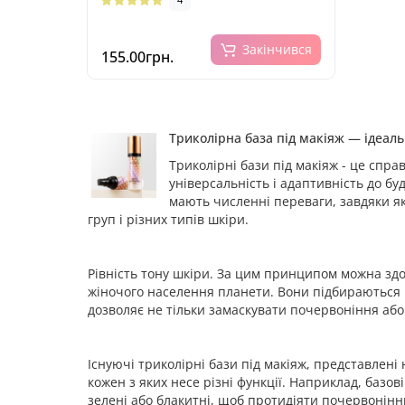
Закінчився
155.00грн.
Триколірна база під макіяж — ідеаль
Триколірні бази під макіяж - це спра
універсальність і адаптивність до бу
мають численні переваги, завдяки як
груп і різних типів шкіри.
Рівність тону шкіри. За цим принципом можна зд
жіночого населення планети. Вони підбираються ві
дозволяє не тільки замаскувати почервоніння або 
Існуючі триколірні бази під макіяж, представлені
кожен з яких несе різні функції. Наприклад, базов
зелені або блакитні, щоб протидіяти почервонінню