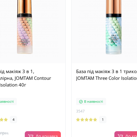
ід макіяж 3 в 1,
База під макіяж 3 в 1 трико
лірна, JOMTAM Contour
JOMTAM Three Color Isolatio
Isolation 40г
аявності
В наявності
3547
4
1
грн.
До кошика
До к