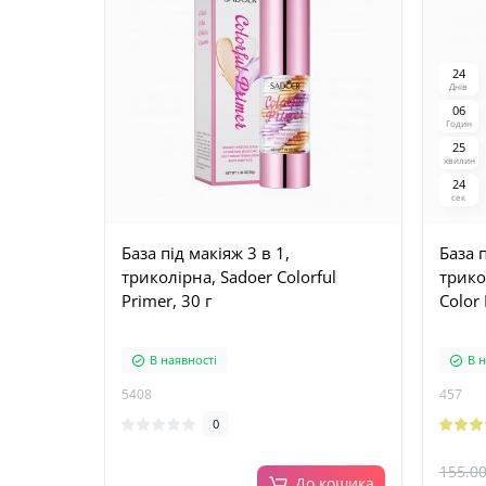
2
4
Днів
0
6
Годин
2
5
хвилин
2
3
сек
База під макіяж 3 в 1,
База п
триколірна, Sadoer Colorful
трико
Primer, 30 г
Color 
В наявності
В н
5408
457
0
155.00
До кошика