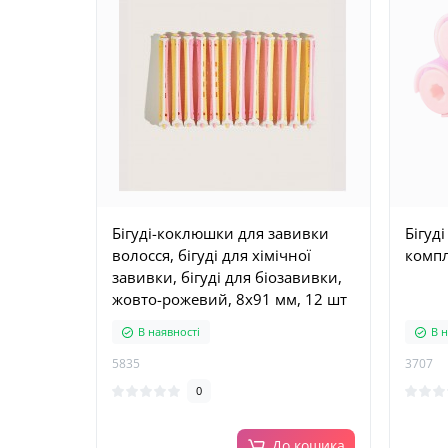
Бігуді-коклюшки для завивки
Бігуді
волосся, бігуді для хімічної
компл
завивки, бігуді для біозавивки,
жовто-рожевий, 8х91 мм, 12 шт
В наявності
В н
5835
3707
0
До кошика