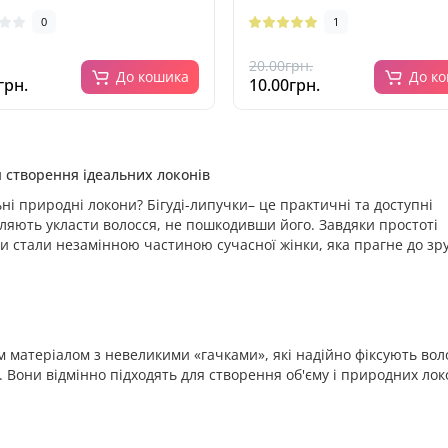
0
1
20.00грн.
До кошика
До к
грн.
10.00грн.
я створення ідеальних локонів
ьні природні локони? Бігуді-липучки– це практичні та доступні
оляють укласти волосся, не пошкодивши його. Завдяки простоті
и стали незамінною частиною сучасної жінки, яка прагне до зр
м матеріалом з невеликими «гачками», які надійно фіксують вол
. Вони відмінно підходять для створення об'єму і природних лок