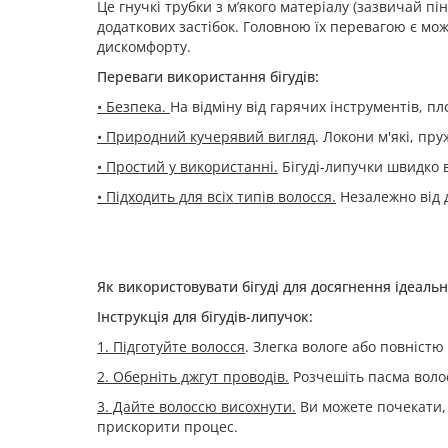
Це гнучкі трубки з м’якого матеріалу (зазвичай пі
додаткових застібок. Головною їх перевагою є мож
дискомфорту.
Переваги використання бігудів:
• Безпека.
На відміну від гарячих інструментів, п
• Природний кучерявий вигляд
. Локони м'які, пр
• Простий у використанні.
Бігуді-липучки швидко в
• Підходить для всіх типів волосся.
Незалежно від 
Як використовувати бігуді для досягнення ідеальн
Інструкція для бігудів-липучок:
1. Підготуйте волосся
. Злегка вологе або повністю 
2. Оберніть джгут проводів.
Розчешіть пасма волосс
3. Дайте волоссю висохнути.
Ви можете почекати,
прискорити процес.