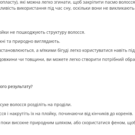
нопласту), які можна легко згинати, щоб закріпити пасмо волосся
ливість використання під час сну, оскільки вони не викликають
лойки не пошкоджують структуру волосся.
ужні та природно виглядають.
становлюються, а м’якими бігуді легко користуватися навіть під
довжини чи товщини, ви можете легко створити потрібний обра
ого результату?
сухе волосся розділіть на проділи.
я і накрутіть їх на плойку, починаючи від кінчиків до коренів.
 поки висохне природним шляхом, або скористатися феном, що