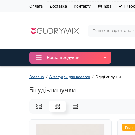
Оплата
Доставка
Контакти
Insta
TikTok
Наша продукція
Головна
Аксесуари для волосся
Бігуді-липучки
Бігуді-липучки
Гаряч