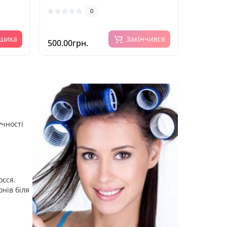
0
ошика
Закінчився
500.00грн.
учності
осся.
онів біля