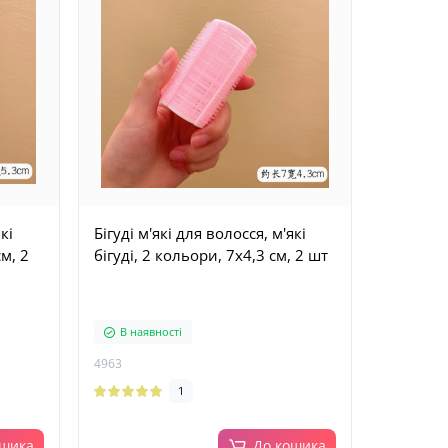
кі
Бігуді м'які для волосся, м'які
см, 2
бігуді, 2 кольори, 7х4,3 см, 2 шт
В наявності
4963
1
ошика
До кошика