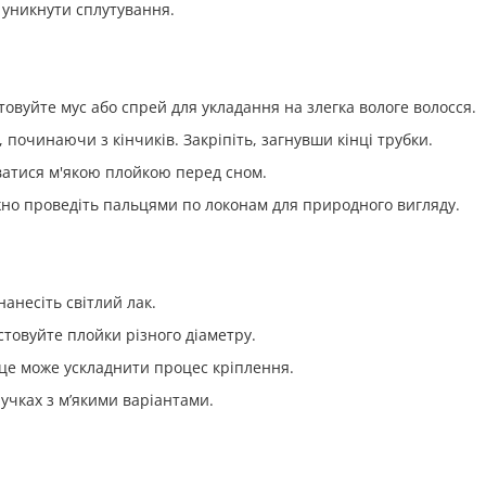
 уникнути сплутування.
товуйте мус або спрей для укладання на злегка вологе волосся.
 починаючи з кінчиків. Закріпіть, загнувши кінці трубки.
ватися м'якою плойкою перед сном.
ежно проведіть пальцями по локонам для природного вигляду.
нанесіть світлий лак.
стовуйте плойки різного діаметру.
 це може ускладнити процес кріплення.
учках з м’якими варіантами.