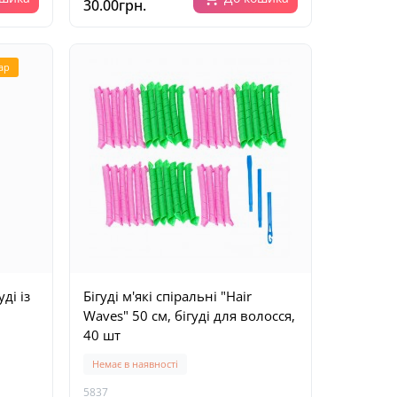
30.00грн.
ар
уді із
Бігуді м'які спіральні "Hair
Waves" 50 см, бігуді для волосся,
40 шт
Немає в наявності
5837