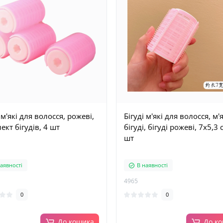
 м'які для волосся, рожеві,
Бігуді м'які для волосся, м'я
ект бігудів, 4 шт
бігуді, бігуді рожеві, 7х5,3 
шт
аявності
В наявності
4965
0
0
До кошика
До к