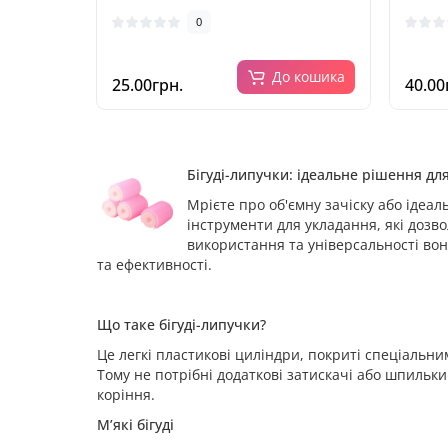
0
До кошика
25.00грн.
40.00
Бігуді-липучки: ідеальне рішення дл
Мрієте про об'ємну зачіску або ідеал
інструменти для укладання, які дозв
використання та універсальності вон
та ефективності.
Що таке бігуді-липучки?
Це легкі пластикові циліндри, покриті спеціальни
Тому не потрібні додаткові затискачі або шпильки
коріння.
М’які бігуді