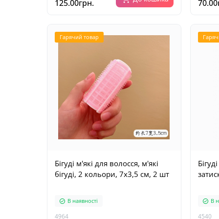
125.00грн.
70.00
Гарячий товар
Гаряч
Бігуді м'які для волосся, м'які
Бігуді
бігуді, 2 кольори, 7х3,5 см, 2 шт
затис
В наявності
В н
4964
4540