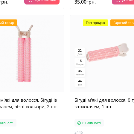
грн.
35.00грн.
ий товар
Топ продаж
Гарячий тов
2
2
Днів
1
6
Годин
4
6
хвилин
4
3
сек
 м'які для волосся, бігуді із
Бігуді м'які для волосся, біг
качем, різні кольори, 2 шт
затискачем, 1 шт
аявності
В наявності
2446