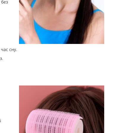
 без
 час сну.
з.
б