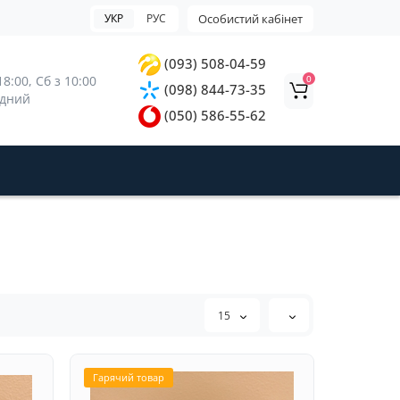
УКР
РУС
Особистий кабінет
(093) 508-04-59
0
8:00, 
Сб з 10:00 
(098) 844-73-35
ідний
(050) 586-55-62
15
Гарячий товар