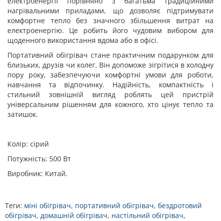
електроенергії порівняно з багатьма традиційними
нагрівальними приладами, що дозволяє підтримувати
комфортне тепло без значного збільшення витрат на
електроенергію. Це робить його чудовим вибором для
щоденного використання вдома або в офісі.
Портативний обігрівач стане практичним подарунком для
близьких, друзів чи колег. Він допоможе зігрітися в холодну
пору року, забезпечуючи комфортні умови для роботи,
навчання та відпочинку. Надійність, компактність і
стильний зовнішній вигляд роблять цей пристрій
універсальним рішенням для кожного, хто цінує тепло та
затишок.
Колір: сірий
Потужність: 500 Вт
Виробник: Китай.
Теги:
міні обігрівач
,
портативний обігрівач
,
бездротовий
обігрівач
,
домашній обігрівач
,
настільний обігрівач
,