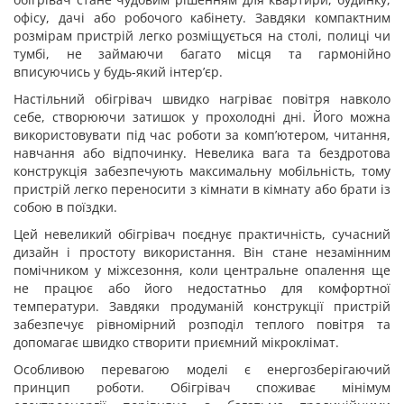
офісу, дачі або робочого кабінету. Завдяки компактним
розмірам пристрій легко розміщується на столі, полиці чи
тумбі, не займаючи багато місця та гармонійно
вписуючись у будь-який інтер’єр.
Настільний обігрівач швидко нагріває повітря навколо
себе, створюючи затишок у прохолодні дні. Його можна
використовувати під час роботи за комп’ютером, читання,
навчання або відпочинку. Невелика вага та бездротова
конструкція забезпечують максимальну мобільність, тому
пристрій легко переносити з кімнати в кімнату або брати із
собою в поїздки.
Цей невеликий обігрівач поєднує практичність, сучасний
дизайн і простоту використання. Він стане незамінним
помічником у міжсезоння, коли центральне опалення ще
не працює або його недостатньо для комфортної
температури. Завдяки продуманій конструкції пристрій
забезпечує рівномірний розподіл теплого повітря та
допомагає швидко створити приємний мікроклімат.
Особливою перевагою моделі є енергозберігаючий
принцип роботи. Обігрівач споживає мінімум