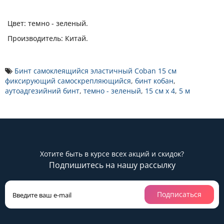
Цвет: темно - зеленый.
Производитель: Китай.
Бинт самоклеящийся эластичный Coban 15 см
фиксирующий самоскрепляющийся
,
бинт кобан
,
аутоадгезийний бинт
,
темно - зеленый
,
15 см х 4
,
5 м
Хотите быть в курсе всех акций и скидок?
Подпишитесь на нашу рассылку
Подписаться