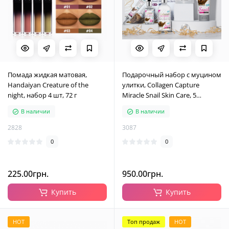
Помада жидкая матовая,
Подарочный набор с муцином
Handaiyan Creature of the
улитки, Collagen Capture
night, набор 4 шт, 72 г
Miracle Snail Skin Care, 5
средств
В наличии
В наличии
2828
3087
0
0
225.00грн.
950.00грн.
Купить
Купить
HOT
Топ продаж
HOT