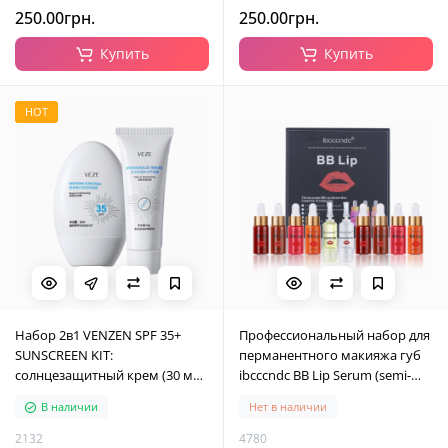
250.00грн.
250.00грн.
Купить
Купить
HOT
Набор 2в1 VENZEN SPF 35+
Профессиональный набор для
SUNSCREEN KIT:
перманентного макияжа губ
солнцезащитный крем (30 мл)
ibcccndc BB Lip Serum (semi-
и гель из алоэ вера (40 мл)
permanent) for professional use
В наличии
Нет в наличии
2132
4780