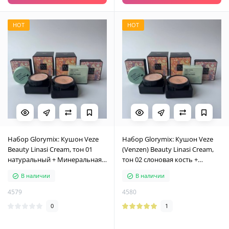
HOT
HOT
Набор Glorymix: Кушон Veze
Набор Glorymix: Кушон Veze
Beauty Linasi Cream, тон 01
(Venzen) Beauty Linasi Cream,
натуральный + Минеральная
тон 02 слоновая кость +
рассыпчатая пудра Rorec Dry
Минеральная рассыпчатая
В наличии
В наличии
Cool Mineral Loose Powder
пудра Rorec Dry Cool Mineral
Loose Powder
4579
4580
0
1