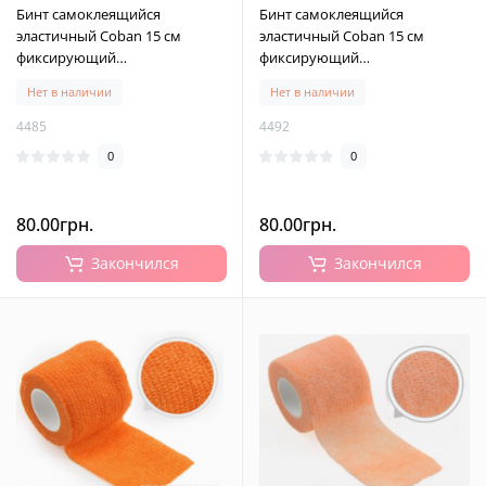
Бинт самоклеящийся
Бинт самоклеящийся
эластичный Coban 15 см
эластичный Coban 15 см
фиксирующий
фиксирующий
самоскрепляющийся, бинт
самоскрепляющийся, бинт
Нет в наличии
Нет в наличии
кобан, аутоадгезийний бинт,
кобан, аутоадгезийний бинт,
розовый, 15 см х 4,5 м
розовый - неон, 15 см х 4,5 м
4485
4492
0
0
80.00грн.
80.00грн.
Закончился
Закончился