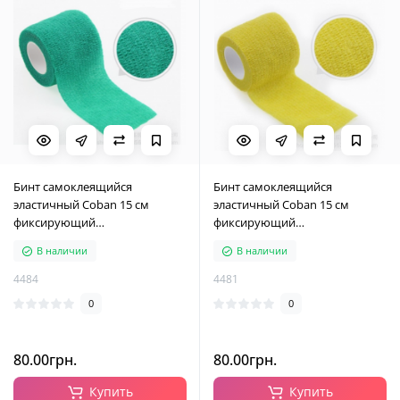
Бинт самоклеящийся
Бинт самоклеящийся
эластичный Coban 15 см
эластичный Coban 15 см
фиксирующий
фиксирующий
самоскрепляющийся, бинт
самоскрепляющийся, бинт
В наличии
В наличии
кобан, аутоадгезийний бинт,
кобан, аутоадгезийний бинт,
зеленый, 15 см х 4,5 м
желтый, 15 см х 4,5 м
4484
4481
0
0
80.00грн.
80.00грн.
Купить
Купить