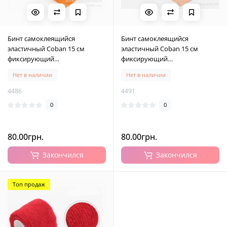
Бинт самоклеящийся
Бинт самоклеящийся
эластичный Coban 15 см
эластичный Coban 15 см
фиксирующий
фиксирующий
самоскрепляющийся, бинт
самоскрепляющийся, бинт
Нет в наличии
Нет в наличии
кобан, аутоадгезийний бинт,
кобан, аутоадгезийний бинт,
оранжевый, 15 см х 4,5 м
оранжевый - неон, 15 см х 4,5
4486
4491
м
0
0
80.00грн.
80.00грн.
Закончился
Закончился
Топ продаж