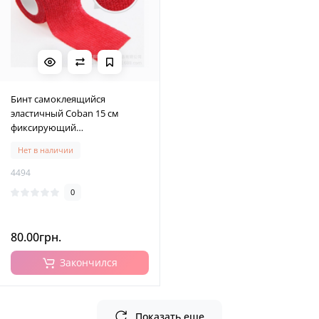
Бинт самоклеящийся
эластичный Coban 15 см
фиксирующий
самоскрепляющийся, бинт
Нет в наличии
кобан, аутоадгезийний бинт,
красный, 15 см х 4,5 м
4494
0
80.00грн.
Закончился
Показать еще