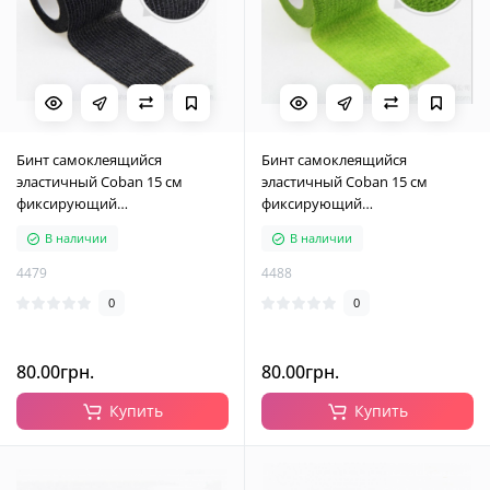
Бинт самоклеящийся
Бинт самоклеящийся
эластичный Coban 15 см
эластичный Coban 15 см
фиксирующий
фиксирующий
самоскрепляющийся, бинт
самоскрепляющийся, бинт
В наличии
В наличии
кобан, аутоадгезийний бинт,
кобан, аутоадгезийний бинт,
черный, 15 см х 4,5 м
салатовый, 15 см х 4,5 м
4479
4488
0
0
80.00грн.
80.00грн.
Купить
Купить