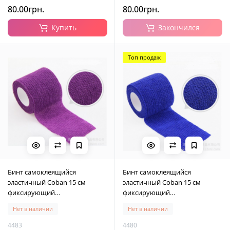
80.00грн.
80.00грн.
Купить
Закончился
Топ продаж
Бинт самоклеящийся
Бинт самоклеящийся
эластичный Coban 15 см
эластичный Coban 15 см
фиксирующий
фиксирующий
самоскрепляющийся, бинт
самоскрепляющийся, бинт
Нет в наличии
Нет в наличии
кобан, аутоадгезийний бинт,
кобан, аутоадгезийний бинт,
фиолетовый, 15 см х 4,5 м
темно - синий, 15 см х 4,5 м
4483
4480