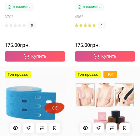
Kinesiology Tape, 5 см
черный
В наличии
В наличии
3703
4563
0
1
175.00грн.
175.00грн.
Купить
Купить
Топ продаж
Топ продаж
HOT