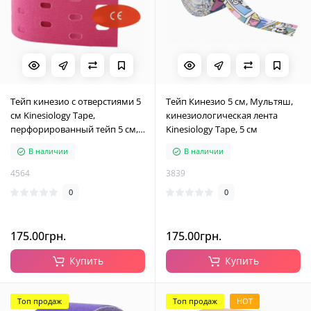
Тейп кинезио с отверстиями 5
Тейп Кинезио 5 см, Мультяш,
см Kinesiology Tape,
кинезиологическая лента
перфорированный тейп 5 см,
Kinesiology Tape, 5 см
розовый
В наличии
В наличии
4564
3839
0
0
175.00грн.
175.00грн.
Купить
Купить
Топ продаж
Топ продаж
HOT