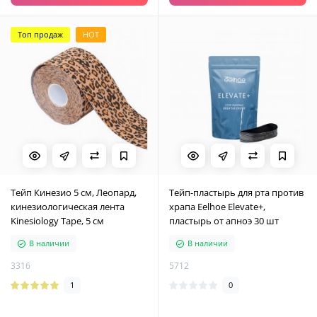
Топ продаж
HOT
Тейп Кинезио 5 см, Леопард,
Тейп-пластырь для рта против
кинезиологическая лента
храпа Eelhoe Elevate+,
Kinesiology Tape, 5 см
пластырь от апноэ 30 шт
В наличии
В наличии
3316
5712
1
0