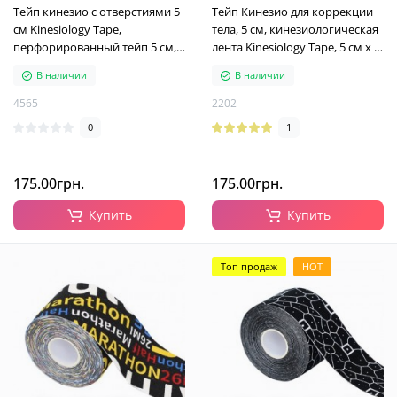
Тейп кинезио с отверстиями 5
Тейп Кинезио для коррекции
см Kinesiology Tape,
тела, 5 см, кинезиологическая
перфорированный тейп 5 см,
лента Kinesiology Tape, 5 см х 5
голубой
м
В наличии
В наличии
4565
2202
0
1
175.00грн.
175.00грн.
Купить
Купить
Топ продаж
HOT