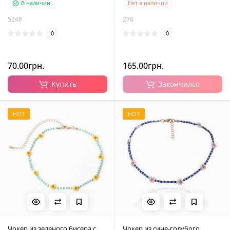
В наличии
Нет в наличии
5248
276
0
0
70.00грн.
165.00грн.
Купить
Закончился
HOT
HOT
Чокер из зеленого бисера с
Чокер из сине-голубого