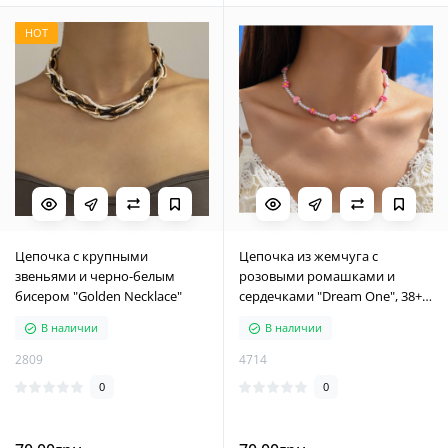
HOT
Цепочка с крупными
Цепочка из жемчуга с
звеньями и черно-белым
розовыми ромашками и
бисером "Golden Necklace"
сердечками "Dream One", 38+5
см
В наличии
В наличии
2809
4714
0
0