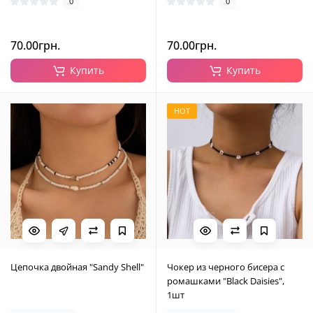
0
0
70.00грн.
70.00грн.
Купить
Купить
HOT
Цепочка двойная "Sandy Shell"
Чокер из черного бисера с
ромашками "Black Daisies",
1шт