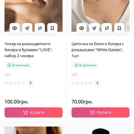
Чокер из разноцветного
Цепочка из белого бисера с
бисера и буквами "LOVE",
ромашками "White Daisies",
набор 2 чокера
1шт
В наличии
В наличии
267
252
0
0
100.00грн.
70.00грн.
Купить
Купить