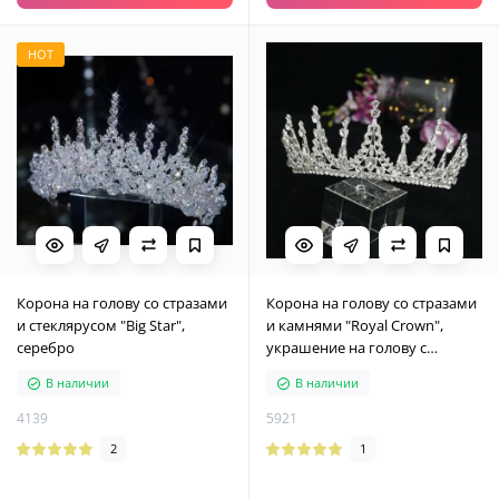
HOT
Корона на голову со стразами
Корона на голову со стразами
и стеклярусом "Big Star",
и камнями "Royal Crown",
серебро
украшение на голову с
камнями, серебро
В наличии
В наличии
4139
5921
2
1