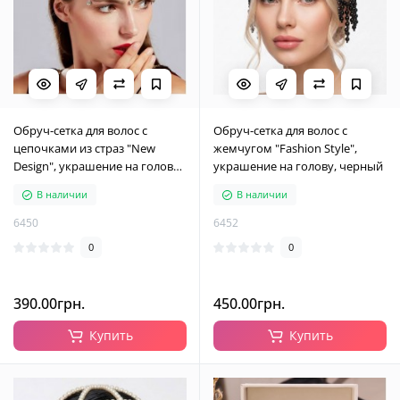
Обруч-сетка для волос с
Обруч-сетка для волос с
цепочками из страз "New
жемчугом "Fashion Style",
Design", украшение на голову,
украшение на голову, черный
серебро
В наличии
В наличии
6450
6452
0
0
390.00грн.
450.00грн.
Купить
Купить