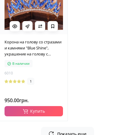
Корона на голову со стразами
и камнями "Blue Shine",
украшение на голову с
синими камнями, золото
В наличии
6010
1
950.00грн.
Купить
Показать еще