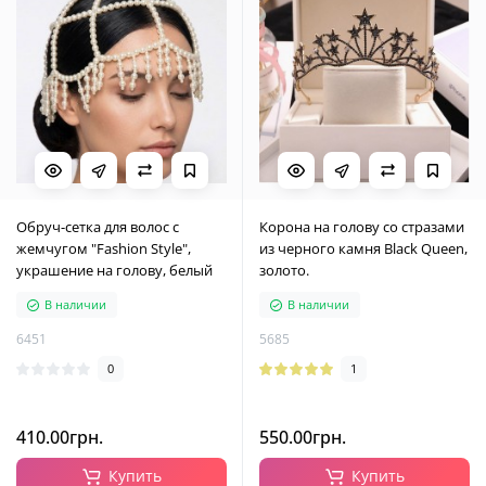
Обруч-сетка для волос с
Корона на голову со стразами
жемчугом "Fashion Style",
из черного камня Black Queen,
украшение на голову, белый
золото.
В наличии
В наличии
6451
5685
0
1
410.00грн.
550.00грн.
Купить
Купить