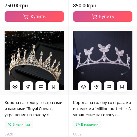
750.00грн.
850.00грн.
Купить
Купить
Корона на голову со стразами
Корона на голову со стразами
и камнями "Royal Crown",
и камнями "Million butterflies",
украшение на голову с
украшение на голову с
камнями, золото
бабочками, серебро
В наличии
В наличии
5920
6082