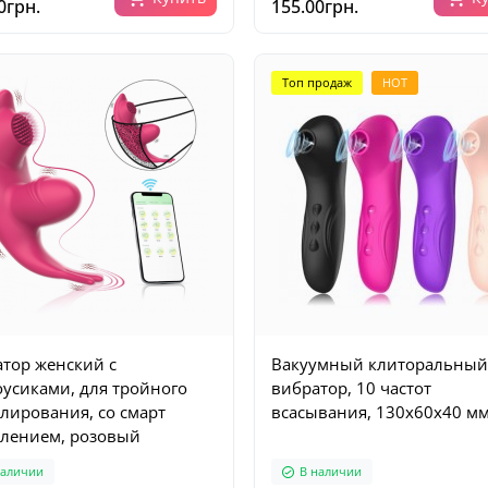
0грн.
155.00грн.
Топ продаж
HOT
тор женский с
Вакуумный клиторальный
усиками, для тройного
вибратор, 10 частот
лирования, со смарт
всасывания, 130х60х40 м
лением, розовый
наличии
В наличии