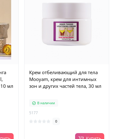
нга
Крем отбеливающий для тела
l,
Mooyam, крем для интимных
10 мл
зон и других частей тела, 30 мл
В наличии
5177
0
упить
Купить