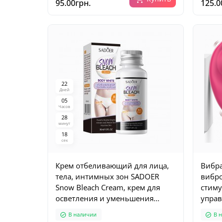
95.00грн.
125.0
2
2
Дней
0
5
Часов
2
8
минут
1
6
сек
Крем отбеливающий для лица,
Вибра
тела, интимных зон SADOER
вибро
Snow Bleach Cream, крем для
стиму
осветления и уменьшения
управ
темных пятен, 30 мл
В наличии
В 