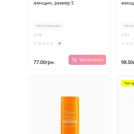
женщин, размер S
женщи
Нет в наличии
Нет в
3776
3777
0
Закончился
77.00грн.
98.00
Топ п