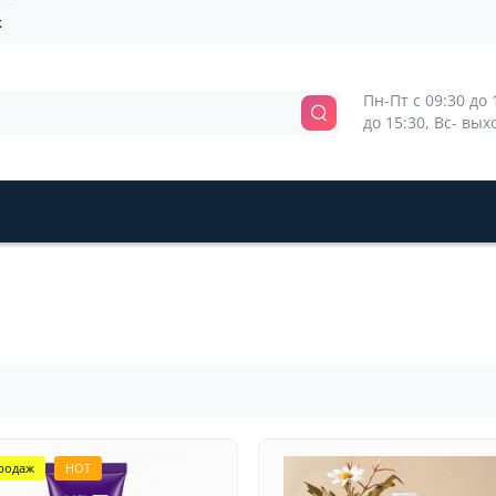
k
Пн-Пт с 09:30 до 1
до 15:30, Вс- вы
родаж
HOT