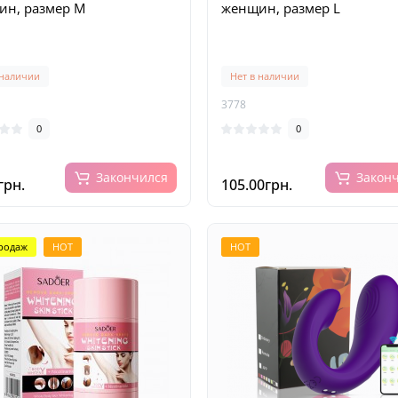
н, размер M
женщин, размер L
 наличии
Нет в наличии
3778
0
0
Закончился
Закон
грн.
105.00грн.
родаж
HOT
HOT