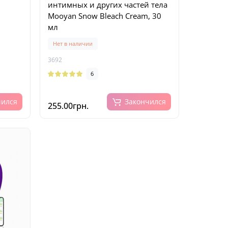
интимных и других частей тела
Mooyan Snow Bleach Cream, 30
мл
Нет в наличии
3692
6
чился
Закончился
255.00грн.