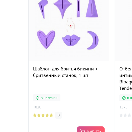
Шаблон для бритья бикини +
Отбе
бритвенный станок, 1 шт
интим
Bioaqu
Tende
В наличии
В 
1036
1373
3
Купить