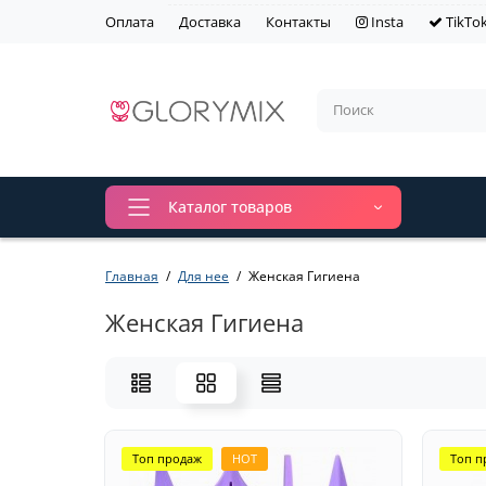
Оплата
Доставка
Контакты
Insta
TikTo
Каталог товаров
Главная
Для нее
Женская Гигиена
Женская Гигиена
Топ продаж
HOT
Топ п