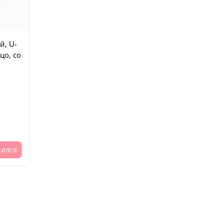
й, U-
цо, со
чился