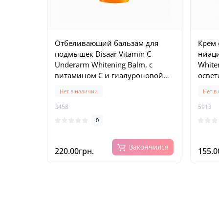
Отбеливающий бальзам для
Крем 
подмышек Disaar Vitamin C
ниац
Underarm Whitening Balm, с
Whiten
витамином С и гиалуроновой
освет
кислотой, 40 г
тела 
Нет в наличии
Нет в
3458
5913
0
Закончился
220.00грн.
155.0