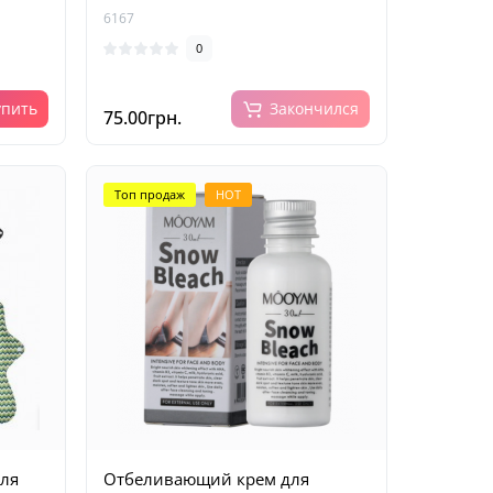
6167
0
упить
Закончился
75.00грн.
Топ продаж
HOT
для
Отбеливающий крем для