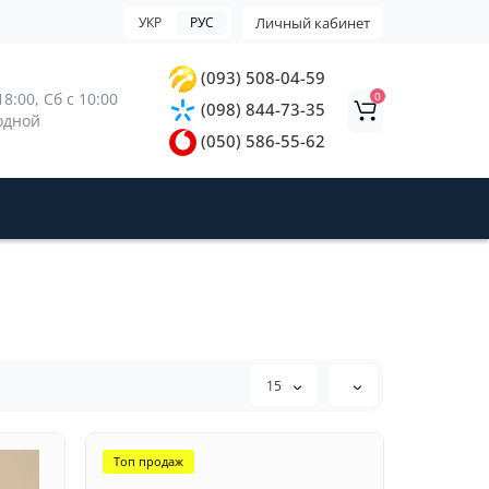
УКР
РУС
Личный кабинет
(093) 508-04-59
0
8:00, 
Сб с 10:00 
(098) 844-73-35
ходной
(050) 586-55-62
15
Топ продаж