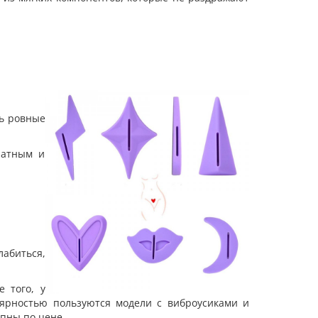
ть ровные
ратным и
лабиться,
 того, у
лярностью пользуются модели с виброусиками и
упны по цене.