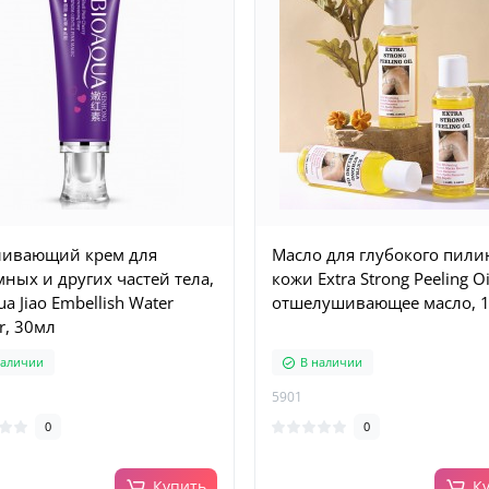
ливающий крем для
Масло для глубокого пили
ных и других частей тела,
кожи Extra Strong Peeling Oi
a Jiao Embellish Water
отшелушивающее масло, 1
r, 30мл
наличии
В наличии
5901
0
0
Купить
К