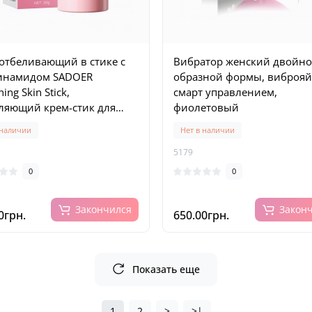
отбеливающий в стике с
Вибратор женский двойно
инамидом SADOER
образной формы, виброяй
ing Skin Stick,
смарт управлением,
ляющий крем-стик для
фиолетовый
и интимных зон, 30 г
 наличии
Нет в наличии
5179
0
0
Закончился
Закон
0грн.
650.00грн.
Показать еще
1
2
>
>|