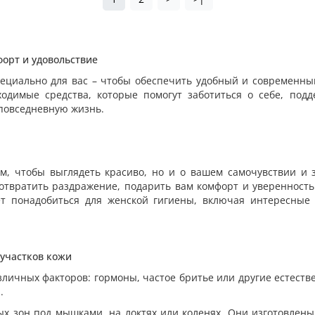
форт и удовольствие
пециально для вас – чтобы обеспечить удобный и современны
ходимые средства, которые помогут заботиться о себе, подд
 повседневную жизнь.
ом, чтобы выглядеть красиво, но и о вашем самочувствии и 
отвратить раздражение, подарить вам комфорт и уверенность
ет понадобиться для женской гигиены, включая интересные 
участков кожи
азличных факторов: гормоны, частое бритье или другие есте
.
ых зон под мышками, на локтях или коленях. Они изготовлены