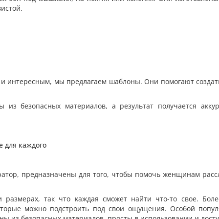
вистой.
ым и интересным, мы предлагаем шаблоны. Они помогают созда
ы из безопасных материалов, а результат получается акку
е для каждого
ратор, предназначены для того, чтобы помочь женщинам расс
размерах, так что каждая сможет найти что-то свое. Более
оторые можно подстроить под свои ощущения. Особой попу
ны из безопасных материалов, просты в использовании и дост