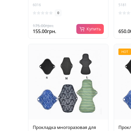
6016
5181
0
175.00грн.
Купить
155.00грн.
650.0
HOT
Прокладка многоразовая для
Прокл