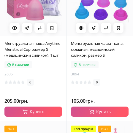
Менструальная чаша Anytime
Менструальная чаша - капа,
Menstrual Cup размер S
складная, медицинский
(медицинский силикон), 1 шт
силикон, размер S
В наличии
В наличии
2605
3094
0
0
205.00грн.
105.00грн.
Купить
Купить
HOT
Топ продаж
HOT