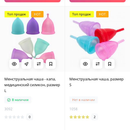
Топ продаж
HOT
Топ продаж
HOT
Менструальная чаша - капа,
Менструальная чаша, размер
медицинский силикон, размер
S
L
В наличии
Нет в наличии
3092
1058
0
2