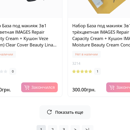
 База под макияж 3в1
Набор База под макияж 3в
ветная IMAGES Repair
трёхцветная IMAGES Repair
ity Cream + Кушон Veze
Capacity Cream + Кушон IM
n) Clear Cover Beauty Linasi
Moisture Beauty Cream Conc
, тон 01
тон 02
 наличии
Нет в наличии
3214
0
1
Закончился
Закон
0грн.
300.00грн.
Показать еще
1
2
3
>
>|