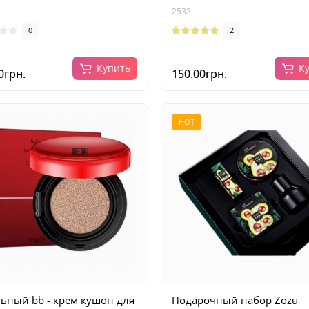
2532
0
2
Купить
К
0грн.
150.00грн.
HOT
ьный bb - крем кушон для
Подарочный набор Zozu