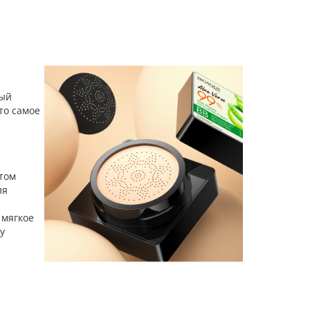
ный
то самое
том
ля
 мягкое
у