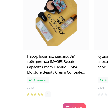
Набор База под макияж 3в1
Кушон
трёхцветная IMAGES Repair
авока
Capacity Cream + Кушон IMAGES
алое,
Moisture Beauty Cream Concealer,
тон 01
В наличии
В 
3213
2495
1
Купить