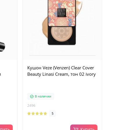
Кушон Veze (Venzen) Clear Cover
м
Beauty Linasi Cream, тон 02 ivory
В наличии
2496
5
упить
Купить