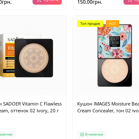
0грн.
150.00грн.
Топ продаж
HOT
 SADOER Vitamin C Flawless
Кушон IMAGES Moisture Be
am, оттенок 02 Ivory, 20 г
Cream Concealer, тон 02 ivo
наличии
В наличии