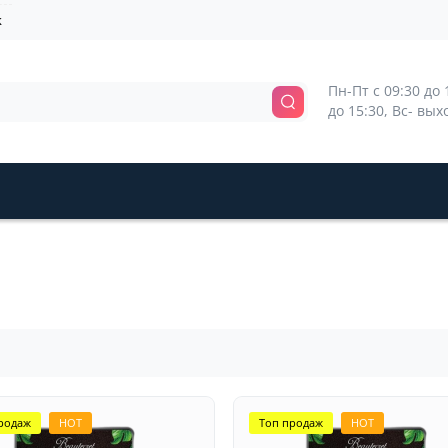
k
Пн-Пт с 09:30 до 1
до 15:30, Вс- вы
родаж
HOT
Топ продаж
HOT