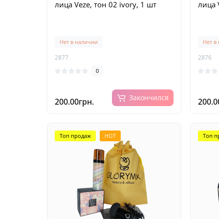
лица Veze, тон 02 ivory, 1 шт
лица V
Нет в наличии
Нет в
2877
2876
0
Закончился
200.00грн.
200.0
Топ продаж
HOT
Топ п