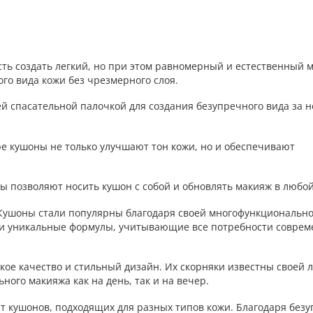
ть создать легкий, но при этом равномерный и естественный 
ого вида кожи без чрезмерного слоя.
ей спасательной палочкой для создания безупречного вида за н
уре кушоны не только улучшают тон кожи, но и обеспечивают
еры позволяют носить кушон с собой и обновлять макияж в любо
 Кушоны стали популярны благодаря своей многофункционально
ли уникальные формулы, учитывающие все потребности совре
сокое качество и стильный дизайн. Их скорняки известны своей
ного макияжа как на день, так и на вечер.
т кушонов, подходящих для разных типов кожи. Благодаря безу