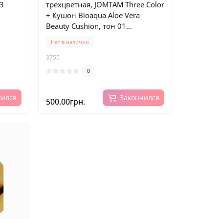
 3
трехцветная, JOMTAM Three Color
+ Кушон Bioaqua Aloe Vera
Beauty Cushion, тон 01
натуральный + Минеральная
Нет в наличии
пудра Rorec Mineral Powder
3755
0
чился
Закончился
500.00грн.