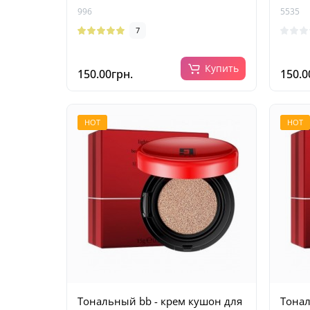
996
5535
7
Купить
150.00грн.
150.0
HOT
HOT
Тональный bb - крем кушон для
Тонал