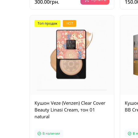
300.00грн.
150.0
Топ продаж
HOT
Кушон Veze (Venzen) Clear Cover
Кушон
Beauty Linasi Cream, тон 01
BB Cre
natural
В наличии
В 