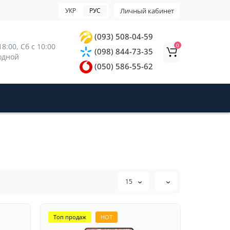
УКР
РУС
Личный кабинет
(093) 508-04-59
0
8:00, 
Сб с 10:00 
(098) 844-73-35
ходной
(050) 586-55-62
15
Топ продаж
HOT