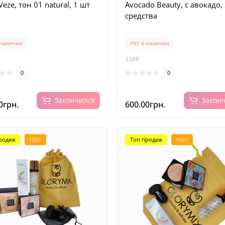
eze, тон 01 natural, 1 шт
Avocado Beauty, с авокадо,
средства
 наличии
Нет в наличии
3388
0
0
Закончился
Закон
0грн.
600.00грн.
родаж
HOT
Топ продаж
HOT