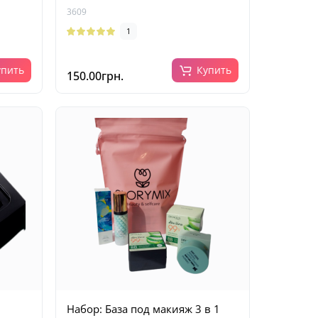
3609
1
упить
Купить
150.00грн.
Набор: База под макияж 3 в 1