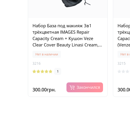
Набор База под макияж 3в1
Набор
трёхцветная IMAGES Repair
трёхц
Capacity Cream + Кушон Veze
Capac
Clear Cover Beauty Linasi Cream,
(Venze
тон 02
Cream
Нет в наличии
Нет в
3216
3215
1
Закончился
300.00грн.
300.0