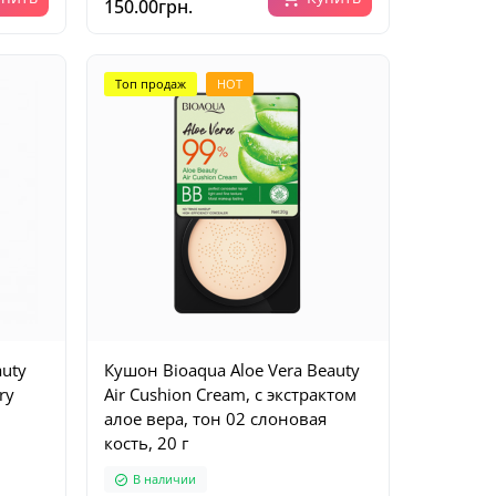
150.00грн.
Топ продаж
HOT
auty
Кушон Bioaqua Aloe Vera Beauty
ry
Air Cushion Cream, с экстрактом
алое вера, тон 02 слоновая
кость, 20 г
В наличии