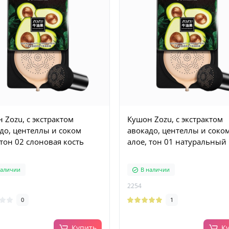
 Zozu, с экстрактом
Кушон Zozu, с экстрактом
до, центеллы и соком
авокадо, центеллы и соко
 тон 02 слоновая кость
алое, тон 01 натуральный
наличии
В наличии
2254
0
1
Купить
К