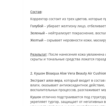
Состав
:
Корректор состоит из трех цветов, которые 
Голубой
– убирает желтизну лицо, отбеливает
Зеленый
– нейтрализует покраснение, воспа
Желтый
– скрывает неровности кожи, маскир
Результат
: После нанесения кожа увлажнена
скрыты и тональные средства ложатся гораз
2. Кушон Bioaqua Aloe Vera Beauty Air Cushio
Экстракт алоэ вера
, который входит в соста
влаги, оказывает антиоксидантное действие,
воспалительных процессов, разглаживает м
Кушон
отлично подстраивается под структуру
укрепляет тургор, защищает от негативных