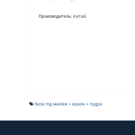
Производитель
: Китай.
база під макіяж + кушон + пудра