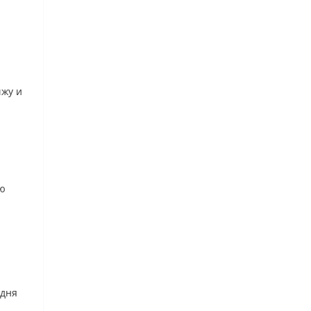
чжу и
ую
 дня