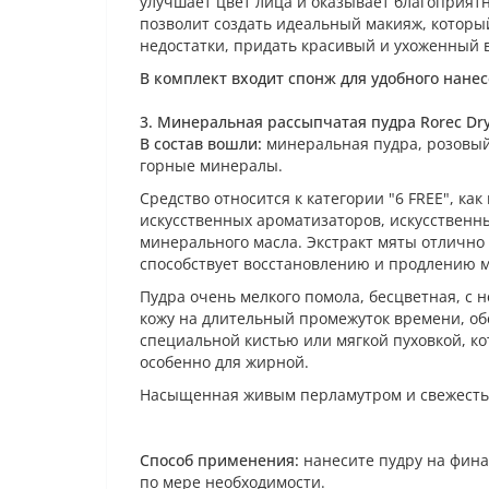
улучшает цвет лица и оказывает благоприят
позволит создать идеальный макияж, который
недостатки, придать красивый и ухоженный 
В комплект входит спонж для удобного нане
3.
Минеральная рассыпчатая пудра Rorec Dry C
В состав вошли:
минеральная пудра, розовый 
горные минералы.
Средство относится к категории "6 FREE", к
искусственных ароматизаторов, искусственны
минерального масла. Экстракт мяты отлично
способствует восстановлению и продлению м
Пудра очень мелкого помола, бесцветная, 
кожу на длительный промежуток времени, о
специальной кистью или мягкой пуховкой, ко
особенно для жирной.
Насыщенная живым перламутром и свежестью
Способ применения:
нанесите пудру на фина
по мере необходимости.