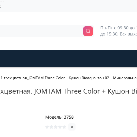
k
Пн-Пт с 09:30 до 1
до 15:30, Вс- вы
 1 трехцветная, JOMTAM Three Color + Кушон Bioaqua, тон 02 + Минеральная
ехцветная, JOMTAM Three Color + Кушон B
Модель:
3758
0