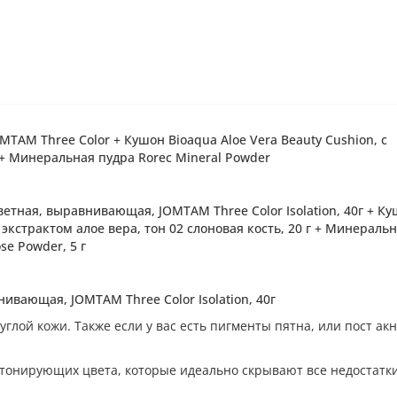
MTAM Three Color + Кушон Bioaqua Aloe Vera Beauty Cushion, с
 + Минеральная пудра Rorec Mineral Powder
ветная, выравнивающая, JOMTAM Three Color Isolation, 40г + К
с экстрактом алое вера,
тон 02 слоновая кость
, 20 г + Минераль
se Powder, 5 г
ивающая, JOMTAM Three Color Isolation, 40г
лой кожи. Также если у вас есть пигменты пятна, или пост акн
тонирующих цвета, которые идеально скрывают все недостатк