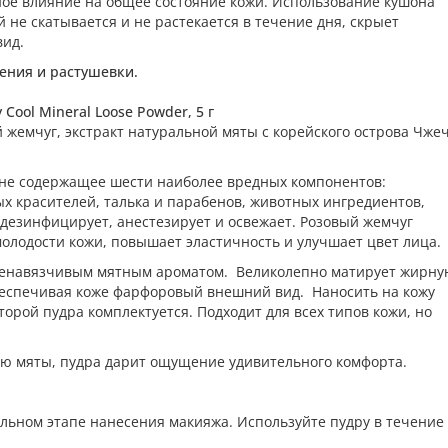
ное влияние на общее состояние кожи. Использование кушона
 не скатывается и не растекается в течение дня, скрыет
вид.
сения и растушевки.
ool Mineral Loose Powder, 5 г
жемчуг, экстракт натуральной мяты с корейского острова Чже
ак не содержащее шести наиболее вредных компонентов:
х красителей, талька и парабенов, животных ингредиентов,
 дезинфицирует, анестезирует и освежает. Розовый жемчуг
олодости кожи, повышает эластичность и улучшает цвет лица.
с ненавязчивым мятным ароматом. Великолепно матирует жирн
беспечивая коже фарфоровый внешний вид. Наносить на кожу
торой пудра комплектуется. Подходит для всех типов кожи, но
 мяты, пудра дарит ощущение удивительного комфорта.
льном этапе нанесения макияжа. Используйте пудру в течение