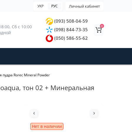
УКР
РУС
Личный кабинет
(093) 508-04-59
0
8:00, 
Сб с 10:00 
(098) 844-73-35
ходной
(050) 586-55-62
 пудра Rorec Mineral Powder
ioaqua, тон 02 + Минеральная
Нет в наличии