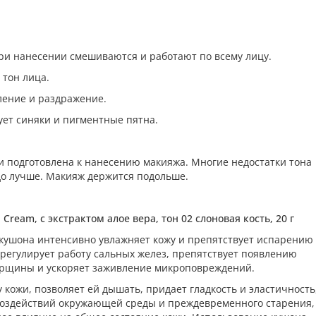
при нанесении смешиваются и работают по всему лицу.
 тон лица.
ление и раздражение.
ует синяки и пигментные пятна.
 и подготовлена к нанесению макияжа. Многие недостатки тона
до лучше. Макияж держится подольше.
n Cream, с экстрактом алое вера,
тон 02 слоновая кость
, 20 г
в кушона интенсивно увлажняет кожу и препятствует испарению
 регулирует работу сальных желез, препятствует появлению
орщины и ускоряет заживление микроповреждений.
 кожи, позволяет ей дышать, придает гладкость и эластичность
 воздействий окружающей среды и преждевременного старения,