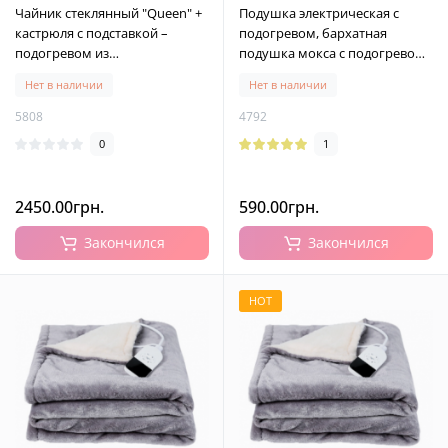
Чайник стеклянный "Queen" +
Подушка электрическая с
кастрюля с подставкой –
подогревом, бархатная
подогревом из
подушка мокса с подогревом,
боросиликатного стекла, 1500
два цвета, 44х44 см
Нет в наличии
Нет в наличии
мл + 1000 мл
5808
4792
0
1
2450.00грн.
590.00грн.
Закончился
Закончился
HOT