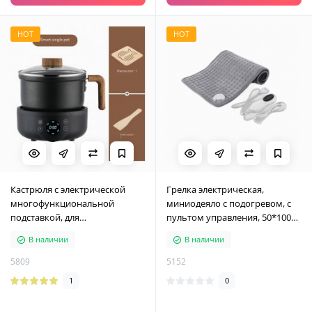
HOT
HOT
Кастрюля с электрической
Грелка электрическая,
многофункциональной
миниодеяло с подогревом, с
подставкой, для
пультом управления, 50*100
приготовления пищи, черная,
см, серая
В наличии
В наличии
1800 мл
5809
5152
1
0