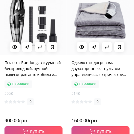
Пылесос Rundong, вакуумный
Одеяло с подогревом,
беспроводной, ручной
двухстороннее, с пультом
пылесос для автомобиля и
управления, электрическое
дома
одеяло 140*80 см, серое
В наличии
В наличии
5058
5148
0
0
900.00грн.
1600.00грн.
Купить
Купить