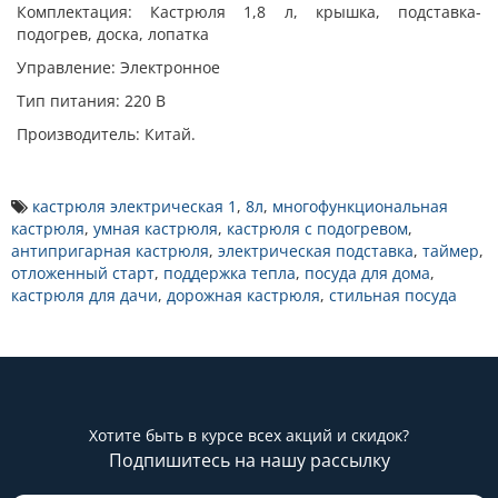
Комплектация: Кастрюля 1,8 л, крышка, подставка-
подогрев, доска, лопатка
Управление: Электронное
Тип питания: 220 В
Производитель: Китай.
кастрюля электрическая 1
,
8л
,
многофункциональная
кастрюля
,
умная кастрюля
,
кастрюля с подогревом
,
антипригарная кастрюля
,
электрическая подставка
,
таймер
,
отложенный старт
,
поддержка тепла
,
посуда для дома
,
кастрюля для дачи
,
дорожная кастрюля
,
стильная посуда
Хотите быть в курсе всех акций и скидок?
Подпишитесь на нашу рассылку