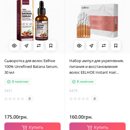
Сыворотка для волос Eelhoe
Набор ампул для укрепления,
100% Unrefined Batana Serum,
питания и восстановления
30 мл
волос EELHOE Instant Hair
Strength Ampoules, 7х2 мл
В наличии
В наличии
5431
6479
0
0
175.00грн.
160.00грн.
Купить
Купить