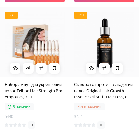
HOT
HOT
Набор ампул для укрепления
Сыворотка против выпадения
волос Eelhoe Hair Strength Pro
волос Original Hair Growth
Ampoules, 7 шт
Essence Oil Anti - Hair Loss, с
экстрактом женьшеня, 30 мл
В наличии
Нет в наличии
5440
3451
0
0