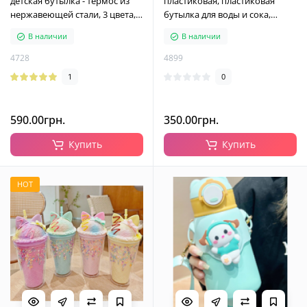
детская бутылка - термос из
пластиковая, пластиковая
нержавеющей стали, 3 цвета,
бутылка для воды и сока,
450 мл
гарячих напитков, 4 цвета, 650
В наличии
В наличии
мл
4728
4899
1
0
590.00грн.
350.00грн.
Купить
Купить
HOT