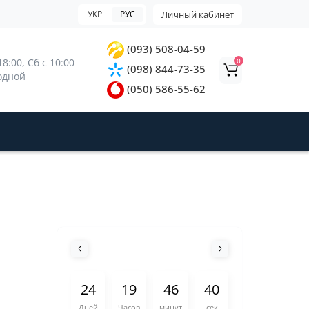
УКР
РУС
Личный кабинет
(093) 508-04-59
0
8:00, 
Сб с 10:00 
(098) 844-73-35
ходной
(050) 586-55-62
2
4
1
9
4
6
4
0
Дней
Часов
минут
сек