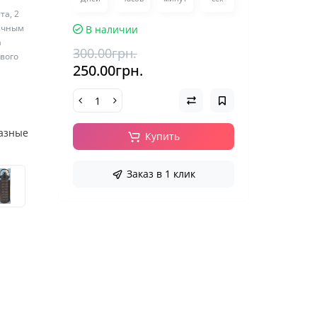
та, 2
личным
В наличии
а
300.00грн.
евого
250.00грн.
разные
Купить
Заказ в 1 клик