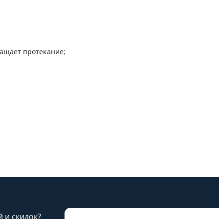
ращает протекание;
й и скидок?