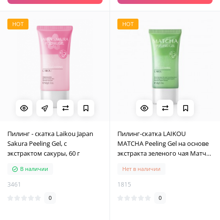
HOT
HOT
Пилинг - скатка Laikou Japan
Пилинг-скатка LAIKOU
Sakura Peeling Gel, с
MATCHA Peeling Gel на основе
экстрактом сакуры, 60 г
экстракта зеленого чая Матча
с алое и гиалуроновой
В наличии
Нет в наличии
кислотой, 60 мл
3461
1815
0
0