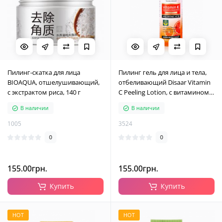
Пилинг-скатка для лица
Пилинг гель для лица и тела,
BIOAQUA, отшелушивающий,
отбеливающий Disaar Vitamin
с экстрактом риса, 140 г
C Peeling Lotion, с витамином
С, 100 мл
В наличии
В наличии
1005
3524
0
0
155.00грн.
155.00грн.
Купить
Купить
HOT
HOT