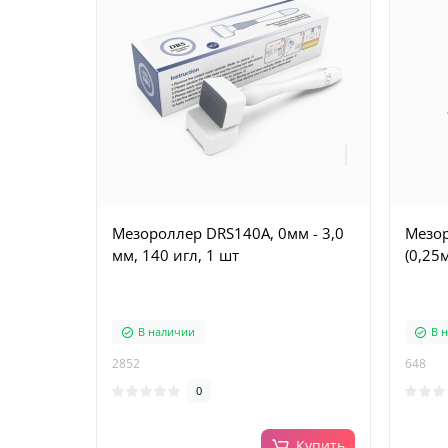
Мезороллер DRS140A, 0мм - 3,0
Мезор
мм, 140 игл, 1 шт
(0,25
В наличии
В 
2852
648
0
Купить