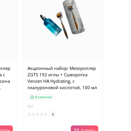
оллер
Акционный набор: Мезороллер
а с
ZGTS 192 иглы + Сыворотка
ьсина
Venzen HA Hydrating, с
гиалуроновой кислотой, 100 мл
л
В наличии
831
0
упить
Купить