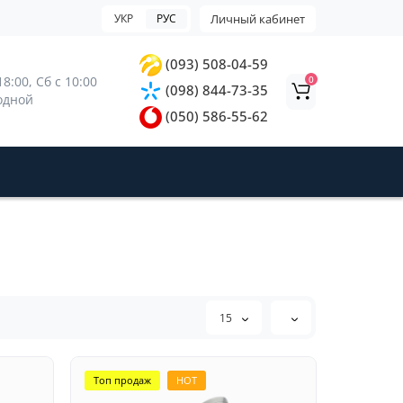
УКР
РУС
Личный кабинет
(093) 508-04-59
0
8:00, 
Сб с 10:00 
(098) 844-73-35
ходной
(050) 586-55-62
15
Топ продаж
HOT