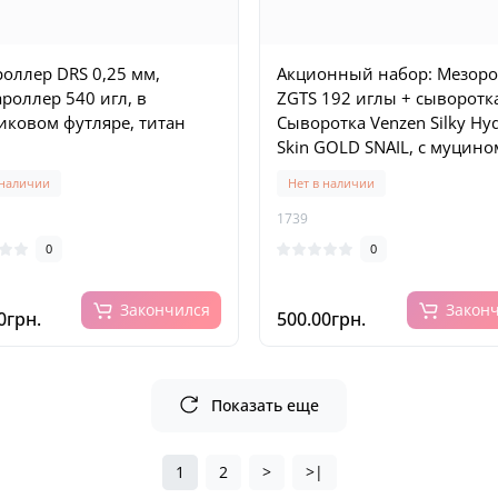
оллер DRS 0,25 мм,
Акционный набор: Мезор
роллер 540 игл, в
ZGTS 192 иглы + сыворотк
иковом футляре, титан
Сыворотка Venzen Silky Hyd
Skin GOLD SNAIL, с муцино
улитки и нано-золотом, 1
 наличии
Нет в наличии
1739
0
0
Закончился
Закон
0грн.
500.00грн.
Показать еще
1
2
>
>|