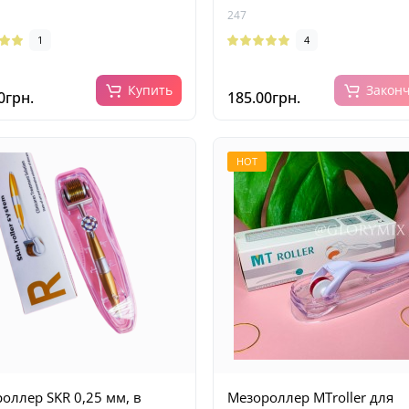
247
1
4
Купить
Закон
0грн.
185.00грн.
HOT
оллер SKR 0,25 мм, в
Мезороллер MTroller для