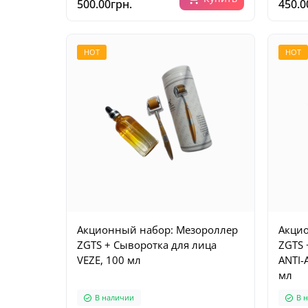
500.00грн.
450.0
HOT
HOT
Акционный набор: Мезороллер
Акцио
ZGTS + Сыворотка для лица
ZGTS 
VEZЕ, 100 мл
ANTI-
мл
В наличии
В 