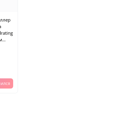
оллер
а
rating
м
00 мл
чился