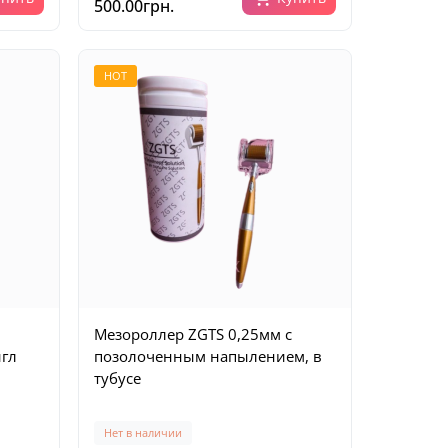
500.00грн.
HOT
Мезороллер ZGTS 0,25мм с
игл
позолоченным напылением, в
тубусе
Нет в наличии