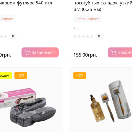
иковом футляре 540 игл
носогубных складок, узкий
игл (0,25 мм)
 наличии
Нет в наличии
483
0
0
Закончился
Закон
0грн.
155.00грн.
родаж
HOT
HOT