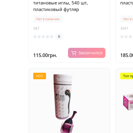
титановые иглы, 540 шт,
пласт
пластиковый футляр
Нет в наличии
Нет в
987
3691
0
Закончился
115.00грн.
185.0
HOT
Топ п