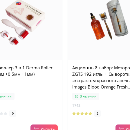
оллер 3 в 1 Derma Roller
Акционный набор: Мезор
мм +0,5мм +1мм)
ZGTS 192 иглы + Сыворотк
экстрактом красного апел
Images Blood Orange Fresh
Moisturizing Essence, 100 м
наличии
В наличии
1742
0
2
Купить
К