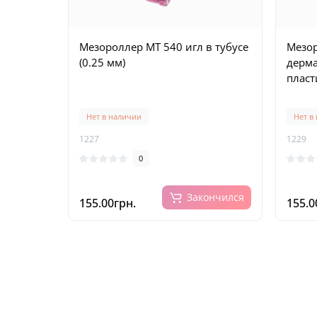
Мезороллер MT 540 игл в тубусе
Мезор
(0.25 мм)
дерма
пласт
Нет в наличии
Нет в
1227
1229
0
Закончился
155.00грн.
155.0