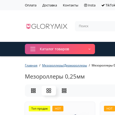
Оплата
Доставка
Контакты
Insta
TikTo
Каталог товаров
Главная
Мезороллеры/Дермароллеры
Мезороллеры 
Мезороллеры 0,25мм
Топ продаж
HOT
HOT