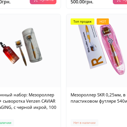
0грн.
500.00грн.
Топ продаж
HOT
нный набор: Мезороллер
Мезороллер SKR 0,25мм, в
+ сыворотка Venzen CAVIAR
пластиковом футляре 540
AGING, с черной икрой, 100
наличии
Нет в наличии