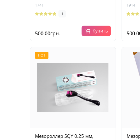
1741
1914
1
Купить
500.00грн.
500.0
HOT
Мезороллер SQY 0.25 мм,
Мезор