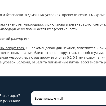
ко и безопасно, в домашних условиях, провести сеансы микрома
активизирует микроциркуляцию крови и регенерацию клеток к
, благодаря чему повышается их эффективность.
разный размер игл.
ны вокруг глаз.
Он рекомендован для нежной, чувствительной к
т использоваться близко к зоне вокруг глаз, способствуя ум
ние мезороллера с размером иголочек 0,2-0,3 мм позволяет у
угревой болезни, отбелить пигментные пятна, восстановить р
й и скидок?
у рассылку