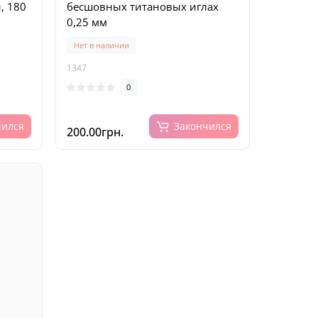
, 180
бесшовных титановых иглах
0,25 мм
Нет в наличии
1347
0
чился
Закончился
200.00грн.