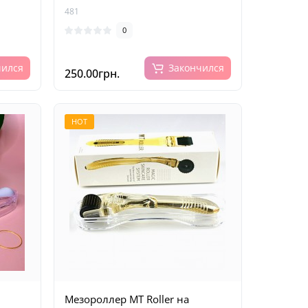
481
0
чился
Закончился
250.00грн.
HOT
Мезороллер MT Roller на