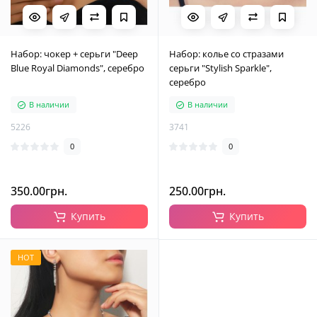
Набор: чокер + серьги "Deep
Набор: колье со стразами
Blue Royal Diamonds", серебро
серьги "Stylish Sparkle",
серебро
В наличии
В наличии
5226
3741
0
0
350.00грн.
250.00грн.
Купить
Купить
HOT