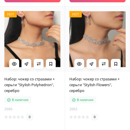
HOT
HOT
Набор: чокер со стразами +
Набор: чокер со стразами +
серьги "Stylish Polyhedron",
серьги "Stylish Flowers",
серебро
серебро
В наличии
В наличии
2666
2662
0
0