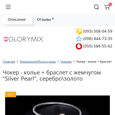
0
0
Описание
Отзывы
(093) 508-04-59
(098) 844-73-35
(050) 586-55-62
Главная
Украшения/Аксессуары
Чокеры
Чокер - колье + браслет с
Чокер - колье + браслет с жемчугом
"Silver Pearl", серебро\золото
HOT