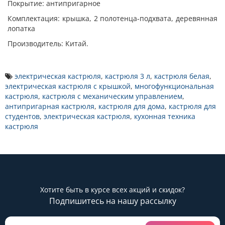
Покрытие: антипригарное
Комплектация: крышка, 2 полотенца-подхвата, деревянная
лопатка
Производитель: Китай.
электрическая кастрюля
,
кастрюля 3 л
,
кастрюля белая
,
электрическая кастрюля с крышкой
,
многофункциональная
кастрюля
,
кастрюля с механическим управлением
,
антипригарная кастрюля
,
кастрюля для дома
,
кастрюля для
студентов
,
электрическая кастрюля
,
кухонная техника
кастрюля
Хотите быть в курсе всех акций и скидок?
Подпишитесь на нашу рассылку