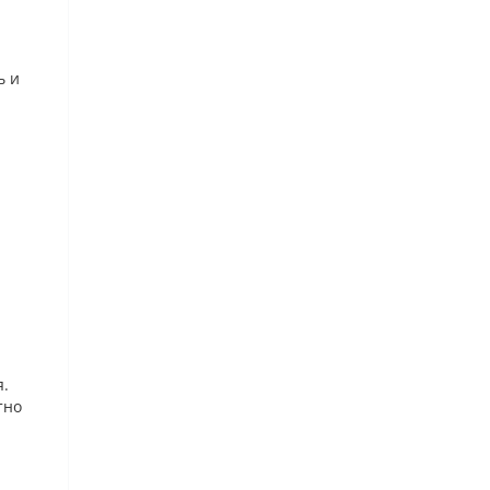
ь и
я.
тно