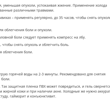
и, уменьшая опухоли, успокаивая жжение. Применение холода
ванные различными травмами.
ывихах – применять регулярно, до 35 часов, чтобы снять опухол
ля облегчения боли и опухоли.
оловной боли следует применять компресс на лбу.
 чтобы снять опухоль и облегчить боль.
ля облегчения боли.
трую горячей воды на 2-3 минуты. Рекомендовано для снятия
 боли.
. Так защитная пленка ПВХ может повредиться, и гель свернетс
м жирной кожи и при наличии акне. Холодные же нужно аккура
студу, гайморит и конъюнктивит.