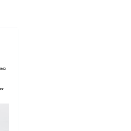
ных
ке.