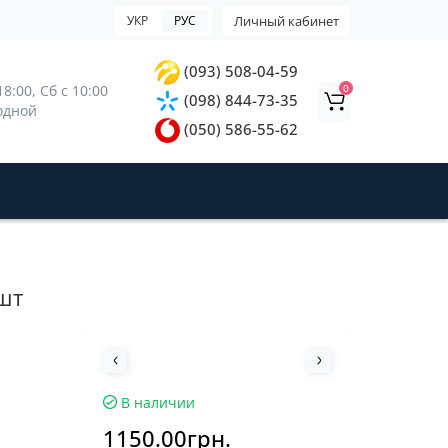
УКР
РУС
Личный кабинет
(093) 508-04-59
0
8:00, 
Сб с 10:00 
(098) 844-73-35
ходной
(050) 586-55-62
шт
В наличии
1150.00грн.