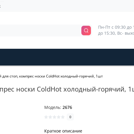
k
Пн-Пт с 09:30 до 1
до 15:30, Вс- вы
 для стоп, компрес носки ColdHot холодный-горячий, 1шт
мпрес носки ColdHot холодный-горячий, 1
Модель:
2676
0
Краткое описание