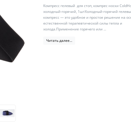
Компресс гелевый для стоп, компрес носки ColdHo
холодный-горячий, 1штХолодный-горячий гелев
компресс — это удобное и простое решение на о
естественной терапевтической силы тепла и
холода.Применение горячего или ...
Читать далее...