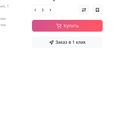
ая, 1
емя
 тем
Купить
Заказ в 1 клик