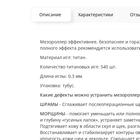
Описание
Характеристики
Отз
Мезороллер эффективнее, безопаснее и гора
полного эффекта рекомендуется использоват
Материал игл: титан.
Количество титановых игл: 540 шт.
Длина иглы: 0,3 мм.
Упаковка: тубус.
Какие дефекты можно устранить мезоролле
ШРАМЫ
- Сглаживает послеоперационные шр
МОРЩИНЫ
- помогает уменьшить или полно
и глубину «гусиных лапок», устраняет заметн
Подтягивает кожу в области скул и щек, разг
Восстанавливает и стабилизирует контуры ов
упругость кожи шеи и декольте. Сокращает и