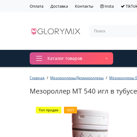
Оплата
Доставка
Контакты
Insta
TikTo
Каталог товаров
Главная
Мезороллеры/Дермароллеры
Мезороллеры 0
Мезороллер MT 540 игл в тубусе 
Топ продаж
HOT