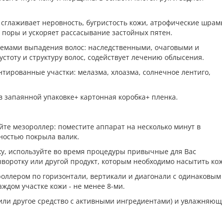
 сглаживает неровность, бугристость кожи, атрофические шра
 поры и ускоряет рассасывание застойных пятен.
лемами выпадения волос: наследственными, очаговыми и
устоту и структуру волос, содействует лечению облысения.
нтированные участки: мелазма, хлоазма, солнечное лентиго,
в запаянной упаковке+ картонная коробка+ пленка.
йте мезороллер: поместите аппарат на несколько минут в
лностью покрыла валик.
жу, используйте во время процедуры привычные для Вас
ыворотку или другой продукт, которым необходимо насытить кож
роллером по горизонтали, вертикали и диагонали с одинаковым
ждом участке кожи - не менее 8-ми.
 (или другое средство с активными ингредиентами) и увлажняю