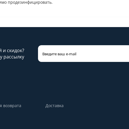
димо продезинфицировать.
й и скидок?
у рассылку
я возврата
Доставка