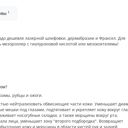
1
ывы
здо дешевле лазерной шлифовки, дермабразии и Фраксел. Для
ь мезороллер с гиалуроновой кислотой или мезококтелямы!
ром?
амы, рубцы и ожоги.
стью нейтрализовать обвисающие части кожи. Уменьшает диа
ые мешки под глазами, подтягивает и укрепляет кожу вокруг гла
лаживает носогубные складки, а также морщины вокруг рта.
ала лица, уменьшает зону "второго подбородка". Возвращает
збыточную кожу и морщины в области кистей рук и задней