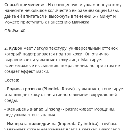
Способ применения:
На очищенную и увлажненную кожу
нанесите небольшое количество выравнивающей базы,
дайте ей впитаться и высохнуть в течении 5-7 минут и
можете приступать к нанесению макияжа
Объём
: 40 г.
2. Кушон
меет легкую текстуру, универсальный оттенок,
который подстраивается под тон кожи. Он отлично
выравнивает и увлажняет кожу лица. Маскирует
всевозможные высыпания, покраснения, но при этом не
создает эффект маски.
Состав:
- Родиола розовая (Phodiola Rosea)
- увлажняет, тонизирует
и защищает кожу от негативного влияния окружающей
среды.
- Женьшень (Panax Ginseng)
- разглаживает морщины,
подсушивает высыпания.
- Императа цилиндрична (Imperata Cylindrica)
- глубоко
увлажняет кожу и удерживает влаги в клетках, благодаря