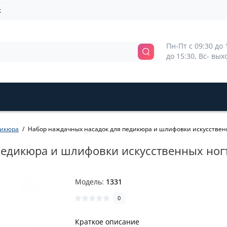
k
Пн-Пт с 09:30 до 1
до 15:30, Вс- вы
никюра
Набор наждачных насадок для педикюра и шлифовки искусственны
едикюра и шлифовки искусственных ногте
Модель:
1331
0
Краткое описание