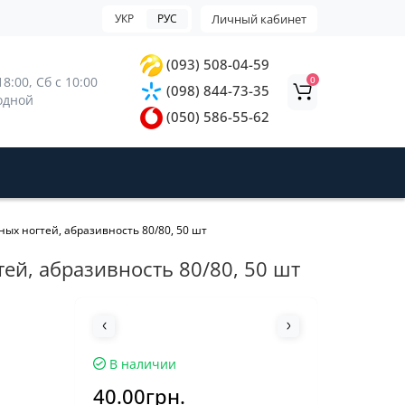
УКР
РУС
Личный кабинет
(093) 508-04-59
0
8:00, 
Сб с 10:00 
(098) 844-73-35
ходной
(050) 586-55-62
х ногтей, абразивность 80/80, 50 шт
й, абразивность 80/80, 50 шт
В наличии
40.00грн.