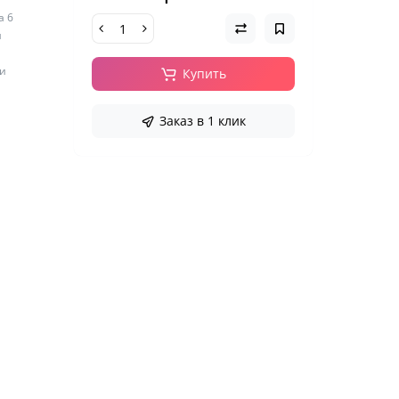
а 6
я
ри
Купить
Заказ в 1 клик