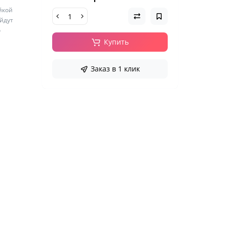
йкой
ойдут
о
Купить
Заказ в 1 клик