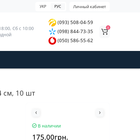
УКР
РУС
Личный кабинет
(093) 508-04-59
0
8:00, 
Сб с 10:00 
(098) 844-73-35
ходной
(050) 586-55-62
 см, 10 шт
В наличии
175.00грн.