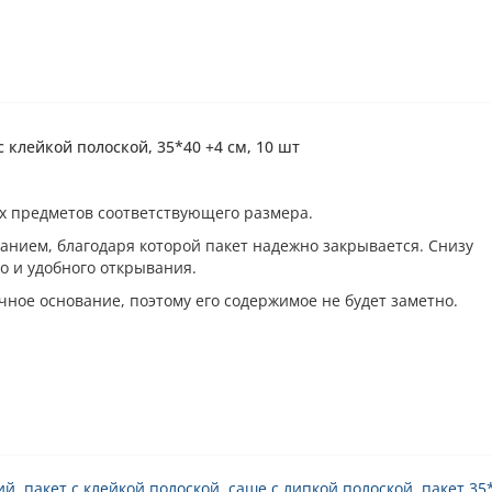
 клейкой полоской, 35*40 +4 см, 10 шт
х предметов соответствующего размера.
анием, благодаря которой пакет надежно закрывается. Снизу
о и удобного открывания.
ное основание, поэтому его содержимое не будет заметно.
ий
,
пакет с клейкой полоской
,
саше с липкой полоской
,
пакет 35