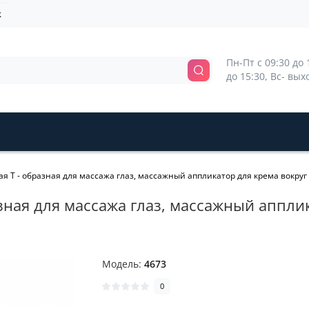
k
Пн-Пт с 09:30 до 1
до 15:30, Вс- вы
 Т - образная для массажа глаз, массажный аппликатор для крема вокруг г
зная для массажа глаз, массажный апплик
Модель:
4673
0