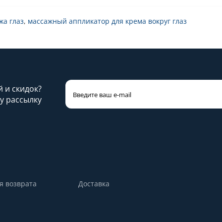
жа глаз
,
массажный аппликатор для крема вокруг глаз
й и скидок?
у рассылку
я возврата
Доставка