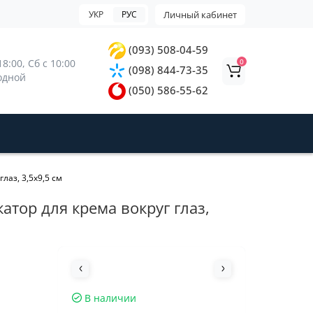
УКР
РУС
Личный кабинет
(093) 508-04-59
0
8:00, 
Сб с 10:00 
(098) 844-73-35
ходной
(050) 586-55-62
лаз, 3,5х9,5 см
атор для крема вокруг глаз,
В наличии