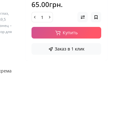
65.00грн.
глаз,
х9,5
онец –
тор для
Купить
Заказ в 1 клик
крема