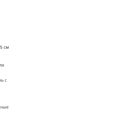
,5 см
ля
нь с
рные