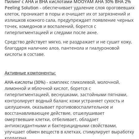
Пилинг с АНА и ВНА кислотами MOOYAM AHA 30% BHA 2%
Peeling Solution
- обеспечивает удаление слоя ороговевших
клеток, проникает в поры и очищает их от загрязнений и
излишков кожного сала, предупреждает появление черных
точек, комедонов и воспалений, борется с
гиперпигментацией и следами после акне.
Средство действует мягко, не раздражает и не сушит кожу,
благодаря наличию алоэ, пантенола и гиалуроновой
кислоты в составе.
Активные компоненты:
АНА-кислоты (30%)
- комплекс гликолевой, молочной,
лимонной и яблочной кислот, борется с
гиперпигментацией, веснушками, застойными пятнами,
контролирует водный баланс кожи устраняет сухость и
шелушения, оказывает противовоспалительное и
восстанавливающее действие, отшелушивает
омертвевшие клетки, отбеливает, обладает
антиоксидантными и бактерицидными свойствами,
улучшает обмен веществ в клетках, стимулирует выработку
коллагена.