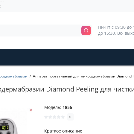
k
Пн-Пт с 09:30 до 1
до 15:30, Вс- вы
кродермабразии
Аппарат портативный для микродермабразии Diamond Pe
дермабразии Diamond Peeling для чистк
Модель:
1856
0
Краткое описание