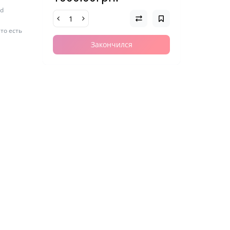
nd
то есть
Закончился