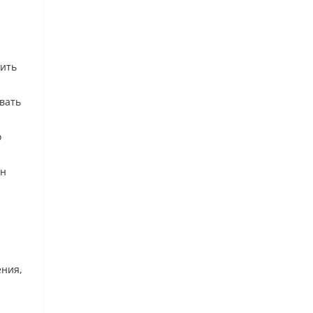
оить
вать
о
он
ения,