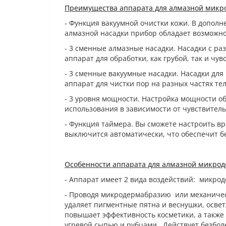
Преимущества аппарата для алмазной микро
- Функция вакуумной очистки кожи. В допол
алмазной насадки прибор обладает возможно
- 3 сменные алмазные насадки. Насадки с ра
аппарат для обработки, как грубой, так и чу
- 3 сменные вакуумные насадки. Насадки для
аппарат для чистки пор на разных частях те
- 3 уровня мощности. Настройка мощности о
использования в зависимости от чувствитель
- Функция таймера. Вы сможете настроить вр
выключится автоматически, что обеспечит б
Особенности аппарата для алмазной микрод
- Аппарат имеет 2 вида воздействий: микро
- Проводя микродермабразию или механичес
удаляет пигментные пятна и веснушки, освет
повышает эффективность косметики, а также
угревой сыпью и рубцами. Действует безбол