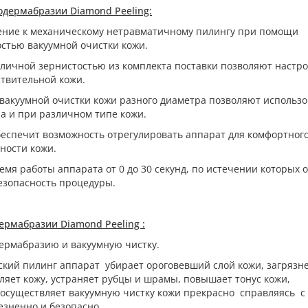
дермабразии Diamond Peeling:
нение к механическому нетравматичному пилингу при помощи
стью вакуумной очистки кожи.
зличной зернистостью из комплекта поставки позволяют настр
вствительной кожи.
 вакуумной очистки кожи разного диаметра позволяют использо
ла и при различном типе кожи.
беспечит возможность отрегулировать аппарат для комфортног
ности кожи.
емя работы аппарата от 0 до 30 секунд, по истечении которых 
езопасность процедуры.
ермабразии Diamond Peeling :
дермабразию и вакуумную чистку.
кий пилинг аппарат убирает ороговевший слой кожи, загрязн
ляет кожу, устраняет рубцы и шрамы, повышает тонус кожи,
 осуществляет вакуумную чистку кожи прекрасно справляясь с
езненно и безопасно.