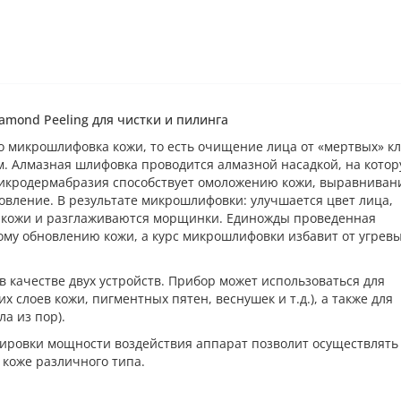
mond Peeling для чистки и пилинга
о микрошлифовка кожи, то есть очищение лица от «мертвых» кл
. Алмазная шлифовка проводится алмазной насадкой, на кото
Микродермабразия способствует омоложению кожи, выравнива
овление. В результате микрошлифовки: улучшается цвет лица,
 кожи и разглаживаются морщинки. Единожды проведенная
му обновлению кожи, а курс микрошлифовки избавит от угрев
 качестве двух устройств. Прибор может использоваться для
 слоев кожи, пигментных пятен, веснушек и т.д.), а также для
а из пор).
лировки мощности воздействия аппарат позволит осуществлять
коже различного типа.