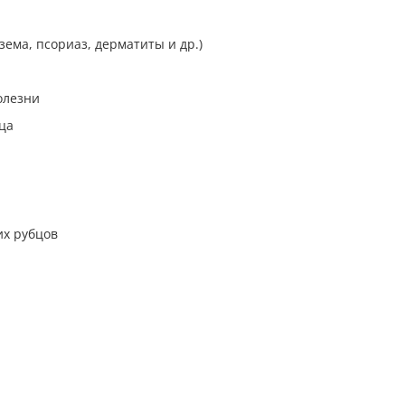
зема, псориаз, дерматиты и др.)
олезни
ца
их рубцов