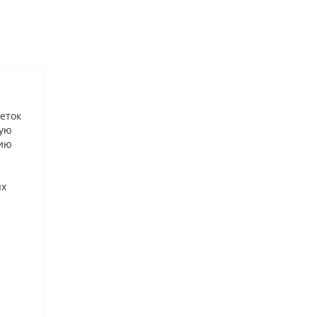
еток
рую
нию
ых