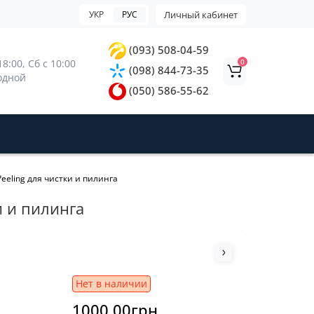
УКР
РУС
Личный кабинет
(093) 508-04-59
0
8:00, 
Сб с 10:00 
(098) 844-73-35
ходной
(050) 586-55-62
eling для чистки и пилинга
и и пилинга
Нет в наличии
1000.00грн.