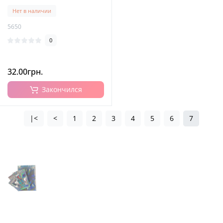
Нет в наличии
5650
0
32.00грн.
Закончился
|<
<
1
2
3
4
5
6
7