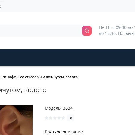
k
Пн-Пт с 09:30 до 1
до 15:30, Вс- вы
ьги каффы со стразами и жемчугом, золото
мчугом, золото
Модель:
3634
0
Краткое описание