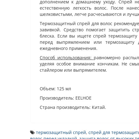
дополнением к домашнему уходу. Спрей не
естественную легкость волос. После нан
шелковистыми, легче расчесываются и лучше
Термозащитный спрей для волос рекомендуе
завивкой. Средство помогает защитить ст
блеска. Если вы ищете спрей термозащиту 
перед выпрямлением или термозащиту д
ежедневного применения.
Способ использования:
равномерно распыл
уделяя особое внимание кончикам. Не смыв
стайлером или выпрямителем.
Объем: 125 мл
Производитель: EELHOE
Страна производитель: Китай.
термозащитный спрей
,
спрей для термозащит
волос перед укладкой
,
защита волос от высоких т