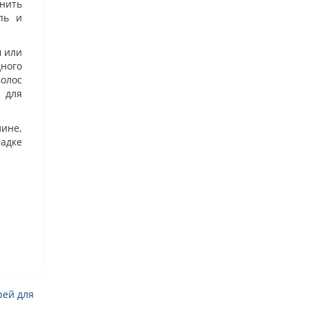
нить
пь и
м или
ного
волос
 для
ине,
адке
рей для