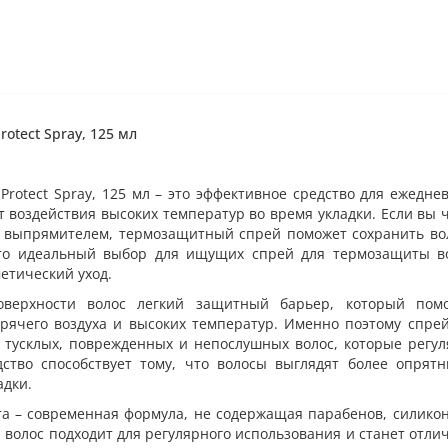
otect Spray, 125 мл
rotect Spray, 125 мл – это эффективное средство для ежедне
 воздействия высоких температур во время укладки. Если вы 
и выпрямителем, термозащитный спрей поможет сохранить во
Это идеальный выбор для ищущих спрей для термозащиты во
етический уход.
оверхности волос легкий защитный барьер, который помо
рячего воздуха и высоких температур. Именно поэтому спре
, тусклых, поврежденных и непослушных волос, которые регу
ство способствует тому, что волосы выглядят более опрятн
адки.
та – современная формула, не содержащая парабенов, силико
 волос подходит для регулярного использования и станет отл