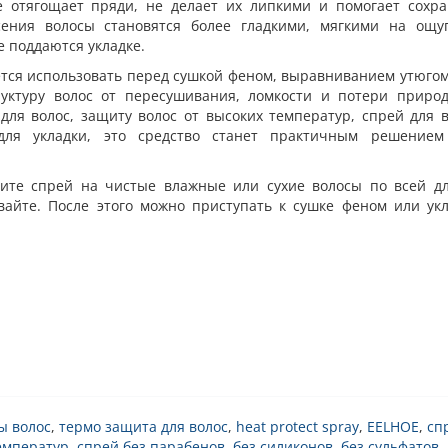
 отягощает пряди, не делает их липкими и помогает сохра
есения волосы становятся более гладкими, мягкими на ощу
 поддаются укладке.
тся использовать перед сушкой феном, выравниванием утюго
руктуру волос от пересушивания, ломкости и потери природ
для волос, защиту волос от высоких температур, спрей для 
ля укладки, это средство станет практичным решением
ите спрей на чистые влажные или сухие волосы по всей дл
айте. После этого можно приступать к сушке феном или укл
ы волос
,
термо защита для волос
,
heat protect spray
,
EELHOE
,
сп
емператур
,
спрей без парабенов
,
без силиконов
,
без сульфатов