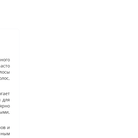
вного
часто
лосы
лос,
гает
й для
лярно
ыми,
нов и
ичным