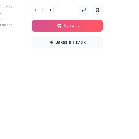
 Spray,
t
для
ы волос
Купить
Заказ в 1 клик