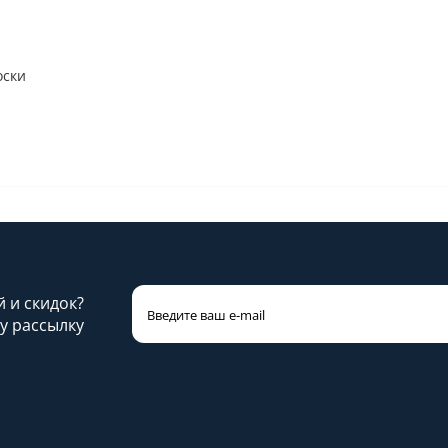
оски
й и скидок?
у рассылку