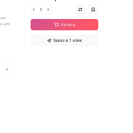
 как
ки для
Купить
Заказ в 1 клик