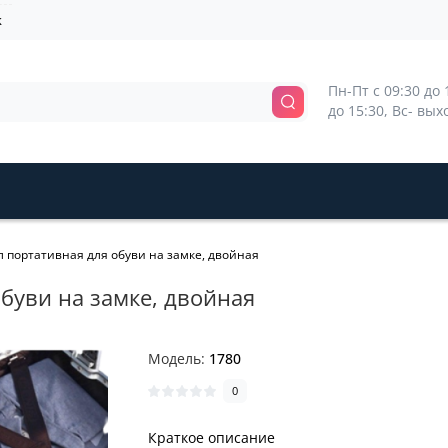
k
Пн-Пт с 09:30 до 1
до 15:30, Вс- вы
л портативная для обуви на замке, двойная
обуви на замке, двойная
Модель:
1780
0
Краткое описание