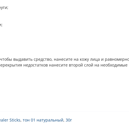
уги;
и;
 чтобы выдавить средство, нанесите на кожу лица и равномерн
перекрытия недостатков нанесите второй слой на необходимые
aler Sticks
,
тон 01 натуральный
,
30г