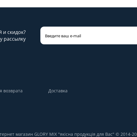
й и скидок?
у рассылку
я возврата
Доставка
нтернет магазин GLORY MIX "якісна продукція для Вас" © 2014-20