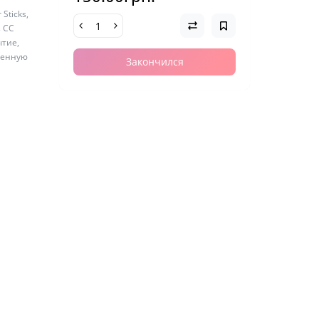
Sticks,
s CC
ытие,
венную
Закончился