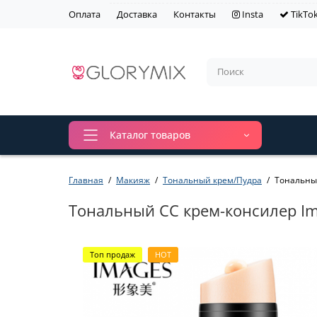
Оплата
Доставка
Контакты
Insta
TikTo
Каталог товаров
Главная
Макияж
Тональный крем/Пудра
Тональный
Тональный СС крем-консилер Imag
Топ продаж
HOT