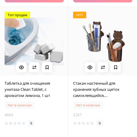
Топ продаж
HOT
Таблетка для очищения
Стакан настенный для
унитаза Clean Tablet, с
хранения зубных щеток
ароматом лимона, 1 шт
самоклеящийся,
многофункциональный
Нет в наличии
Нет в наличии
самоклеящийся стакан для
ванной комнаты/кухни
4664
2247
0
0