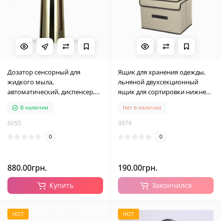
Дозатор сенсорный для
Ящик для хранения одежды,
жидкого мыла,
льняной двухсекционный
автоматический, диспенсер,
ящик для сортировки нижнего
золотой металлик, 400 мл
белья, 36x24.5x24 см
В наличии
Нет в наличии
6055
3979
0
0
880.00грн.
190.00грн.
Купить
Закончился
HOT
HOT